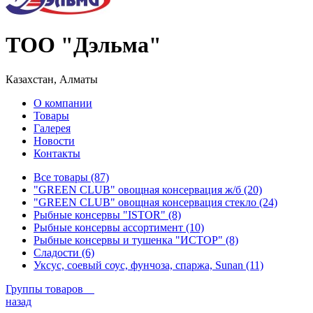
ТОО "Дэльма"
Казахстан, Алматы
О компании
Товары
Галерея
Новости
Контакты
Все товары (87)
"GREEN CLUB" овощная консервация ж/б (20)
"GREEN CLUB" овощная консервация стекло (24)
Рыбные консервы "ISTOR" (8)
Рыбные консервы ассортимент (10)
Рыбные консервы и тушенка "ИСТОР" (8)
Сладости (6)
Уксус, соевый соус, фунчоза, спаржа, Sunan (11)
Группы товаров
назад