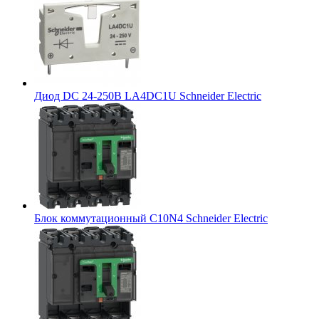
Диод DC 24-250В LA4DC1U Schneider Electric
Блок коммутационный C10N4 Schneider Electric