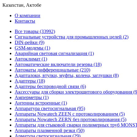
Казахстан, Актобе
О компании
Контакты
Все товары (33992)
Cигнальные устройства для промышленных целей (2)
DIN-рейки (9)
GSM-модемы (1)
Аварийная световая сигнализация (1)
Автоклимат (1)
Автоматические включатели резерва (18)
Автоматы дифференциальные (210)
Адапталоки, втулки, муфты, колена, заглушки (8)
Адаптеры (18)
Адаптеры беспроводной связи (6)
Аксессуары для сборки электрощитового оборудования (9
Амперметры (1)
Антенны встроенные (1)
Аппаратура светосигнальная (95)
Аппараты Nowatech ZEEN c протоколированием (5)
Аппараты Nowatech ZERN без протоколирования (5)
Аппараты для стыковой сварки полимерных труб MONST
Аппараты плазменной резки (50)
Арматура светосигнальная (29)