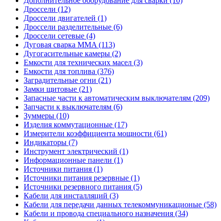
Дополнительное оборудование для сварки (10)
Дроссели (12)
Дроссели двигателей (1)
Дроссели разделительные (6)
Дроссели сетевые (4)
Дуговая сварка MMA (113)
Дугогасительные камеры (2)
Емкости для технических масел (3)
Емкости для топлива (376)
Заградительные огни (21)
Замки щитовые (21)
Запасные части к автоматическим выключателям (209)
Запчасти к выключателям (6)
Зуммеры (10)
Изделия коммутационные (17)
Измерители коэффициента мощности (61)
Индикаторы (7)
Инструмент электрический (1)
Информационные панели (1)
Источники питания (1)
Источники питания резервные (1)
Источники резервного питания (5)
Кабели для инсталляций (3)
Кабели для передачи данных телекоммуникационые (58)
Кабели и провода специального назначения (34)