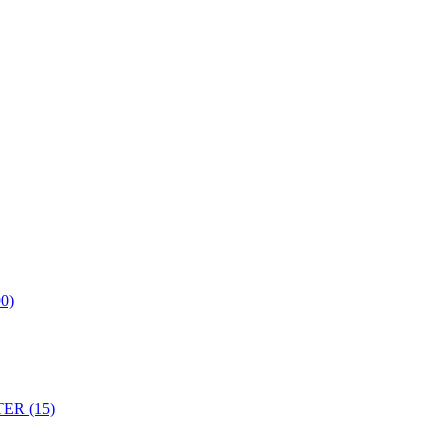
0)
ER (15)