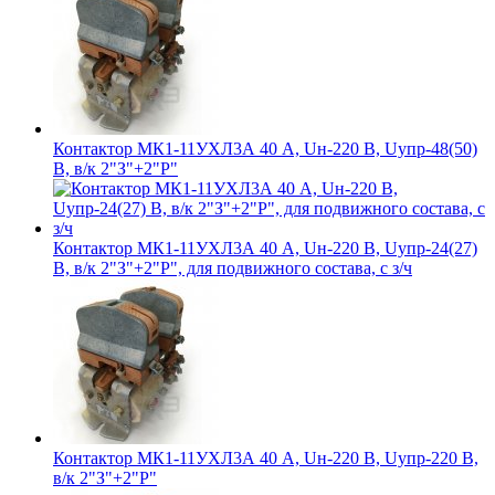
Контактор МК1-11УХЛ3А 40 А, Uн-220 В, Uупр-48(50)
В, в/к 2"З"+2"Р"
Контактор МК1-11УХЛ3А 40 А, Uн-220 В, Uупр-24(27)
В, в/к 2"З"+2"Р", для подвижного состава, с з/ч
Контактор МК1-11УХЛ3А 40 А, Uн-220 В, Uупр-220 В,
в/к 2"З"+2"Р"