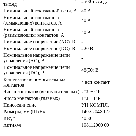
2500 тыс.ед.
тыс.ед
Номинальный ток главной цепи, А
40 А
Номинальный ток главных
40 А
(замыкающих) контактов, А
Номинальный ток главных
40 А
(размыкающих) контактов, А
Номинальное напряжение (AC), В
-
Номинальное напряжение (DC), В
220 В
Номинальное напряжение цепи
-
управления (AC), В
Номинальное напряжение цепи
48(50) В
управления (DC), В
Количество вспомогательных
4 всп.контакт
контактов
Число контактов (вспомогательных)
2"З"+2"Р"
Число контактов (главных)
1"З"+1"Р"
Присоединение
УН.КОМПЛ.
Размеры, мм (ШхВхГ)
140Х204Х172
Вес, г
4050
Артикул
108112900 09