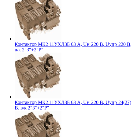
Контактор МК2-11УХЛ3Б 63 А, Uн-220 В, Uупр-220 В,
в/к 2"З"+2"Р"
Контактор МК2-11УХЛ3Б 63 А, Uн-220 В, Uупр-24(27)
В, в/к 2"З"+2"Р"