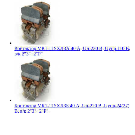
Контактор МК1-11УХЛ3А 40 А, Uн-220 В, Uупр-110 В,
в/к 2"З"+2"Р"
Контактор МК1-11УХЛ3Б 40 А, Uн-220 В, Uупр-24(27)
В, в/к 2"З"+2"Р"