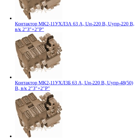
Контактор МК2-11УХЛ3А 63 А, Uн-220 В, Uупр-220 В,
в/к 2"З"+2"Р"
Контактор МК2-11УХЛ3Б 63 А, Uн-220 В, Uупр-48(50)
В, в/к 2"З"+2"Р"