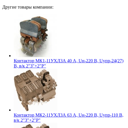
Другие товары компании:
Контактор МК1-11УХЛ3А 40 А, Uн-220 В, Uупр-24(27)
В, в/к 2"З"+2"Р"
Контактор МК2-11УХЛ3А 63 А, Uн-220 В, Uупр-110 В,
в/к 2"З"+2"Р"