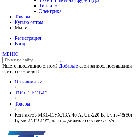
Ткани и швейная фурнитура
Топливо
Электрика
Товары
Куплю оптом
Мы в:
Регистрация
Вход
МЕНЮ
Ищете продукцию оптом?
Добавьте
свой запрос, поставщики
сайта его увидят!
Оптовики.kz
/
ТОО "ТЕСТ-1"
/
Товары
/
Контактор МК1-11УХЛ3А 40 А, Uн-220 В, Uупр-48(50)
В, в/к 2"З"+2"Р", для подвижного состава, с з/ч