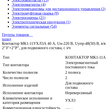
Электроконтакты (15)
Электромагниты (4)
Электромеханизмы для дистанционного управления (2)
Электромуфтовая сварка (9)
Электросирены (21)
Электротехническая продукция (1)
Элементы сигнальные (54)
Группы товаров
назад
Контактор МК1-11УХЛ3А 40 А, Uн-220 В, Uупр-48(50) В, в/к
2"З"+2"Р", для подвижного состава, с з/ч
Тип
КОНТАКТОР МК1-11А
Электромагнитный
Тип контактора
постоянного тока
Количество полюсов
2 полюса
Число полюсов
2
Для подвижного
Исполнение изделий
состава
Исполнение контактора
Нереверсивный
Климатическое исполнение и
УХЛ3
категория размещения
Коммутационная износостойкость,