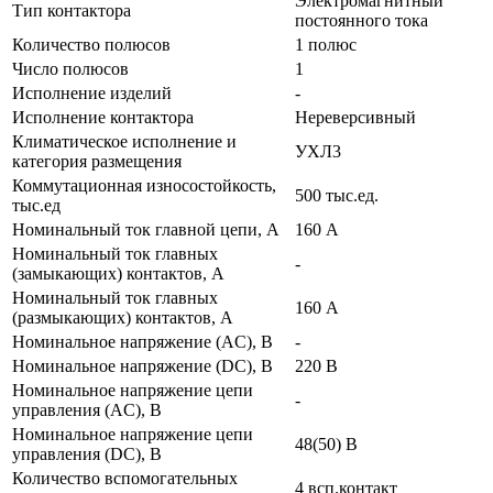
Электромагнитный
Тип контактора
постоянного тока
Количество полюсов
1 полюс
Число полюсов
1
Исполнение изделий
-
Исполнение контактора
Нереверсивный
Климатическое исполнение и
УХЛ3
категория размещения
Коммутационная износостойкость,
500 тыс.ед.
тыс.ед
Номинальный ток главной цепи, А
160 А
Номинальный ток главных
-
(замыкающих) контактов, А
Номинальный ток главных
160 А
(размыкающих) контактов, А
Номинальное напряжение (AC), В
-
Номинальное напряжение (DC), В
220 В
Номинальное напряжение цепи
-
управления (AC), В
Номинальное напряжение цепи
48(50) В
управления (DC), В
Количество вспомогательных
4 всп.контакт