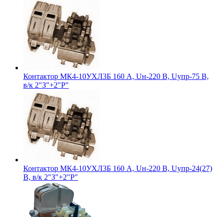
Контактор МК4-10УХЛ3Б 160 А, Uн-220 В, Uупр-75 В,
в/к 2"З"+2"Р"
Контактор МК4-10УХЛ3Б 160 А, Uн-220 В, Uупр-24(27)
В, в/к 2"З"+2"Р"