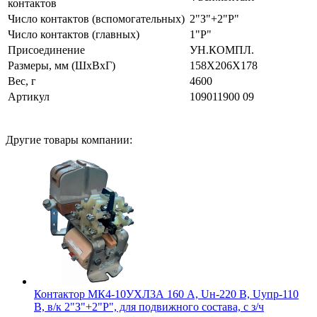
контактов
Число контактов (вспомогательных)
2"З"+2"Р"
Число контактов (главных)
1"Р"
Присоединение
УН.КОМПЛ.
Размеры, мм (ШхВхГ)
158Х206Х178
Вес, г
4600
Артикул
109011900 09
Другие товары компании:
Контактор МК4-10УХЛ3А 160 А, Uн-220 В, Uупр-110
В, в/к 2"З"+2"Р", для подвижного состава, с з/ч