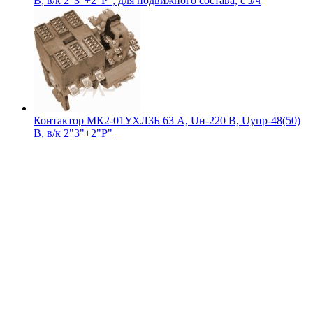
В, в/к 2"З"+2"Р", для подвижного состава, с з/ч
Контактор МК2-01УХЛ3Б 63 А, Uн-220 В, Uупр-48(50)
В, в/к 2"З"+2"Р"