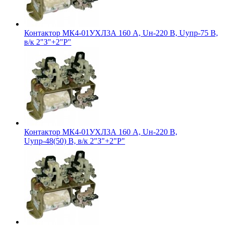
Контактор МК4-01УХЛ3А 160 А, Uн-220 В, Uупр-75 В,
в/к 2"З"+2"Р"
Контактор МК4-01УХЛ3А 160 А, Uн-220 В,
Uупр-48(50) В, в/к 2"З"+2"Р"