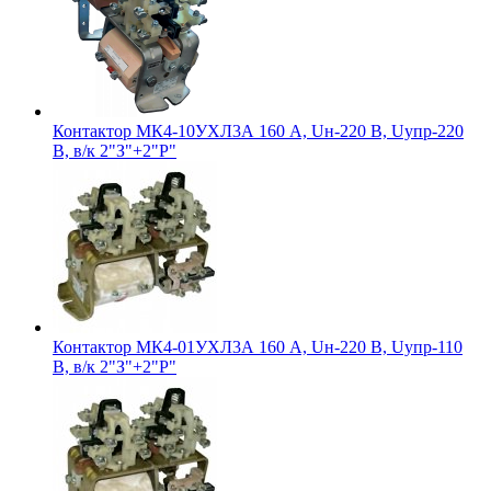
Контактор МК4-10УХЛ3А 160 А, Uн-220 В, Uупр-220
В, в/к 2"З"+2"Р"
Контактор МК4-01УХЛ3А 160 А, Uн-220 В, Uупр-110
В, в/к 2"З"+2"Р"