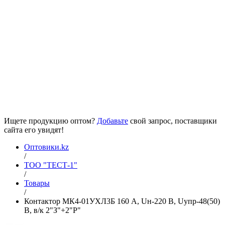
Ищете продукцию оптом?
Добавьте
свой запрос, поставщики
сайта его увидят!
Оптовики.kz
/
ТОО "ТЕСТ-1"
/
Товары
/
Контактор МК4-01УХЛ3Б 160 А, Uн-220 В, Uупр-48(50)
В, в/к 2"З"+2"Р"