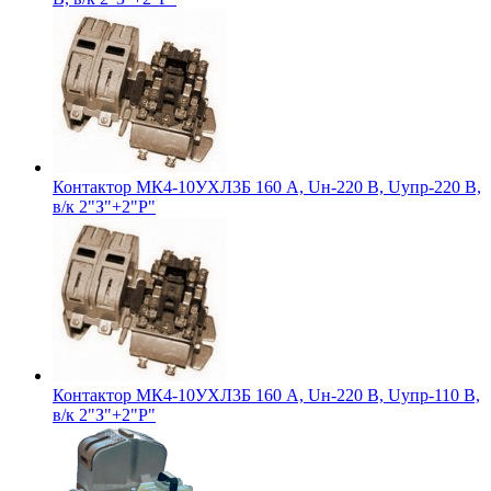
Контактор МК4-10УХЛ3Б 160 А, Uн-220 В, Uупр-220 В,
в/к 2"З"+2"Р"
Контактор МК4-10УХЛ3Б 160 А, Uн-220 В, Uупр-110 В,
в/к 2"З"+2"Р"