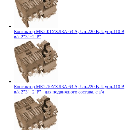
Контактор МК2-01УХЛ3А 63 А, Uн-220 В, Uупр-110 В,
в/к 2"З"+2"Р"
Контактор МК2-10УХЛ3А 63 А, Uн-220 В, Uупр-110 В,
в/к 2"З"+2"Р" , для подвижного состава, с з/ч