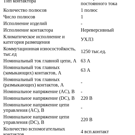
Тип контактора
постоянного тока
Количество полюсов
1 полюс
Число полюсов
1
Исполнение изделий
-
Исполнение контактора
Нереверсивный
Климатическое исполнение и
УХЛ3
категория размещения
Коммутационная износостойкость,
1250 тыс.ед.
тыс.ед
Номинальный ток главной цепи, А
63 А
Номинальный ток главных
63 А
(замыкающих) контактов, А
Номинальный ток главных
-
(размыкающих) контактов, А
Номинальное напряжение (AC), В
-
Номинальное напряжение (DC), В
220 В
Номинальное напряжение цепи
-
управления (AC), В
Номинальное напряжение цепи
220 В
управления (DC), В
Количество вспомогательных
4 всп.контакт
контактов