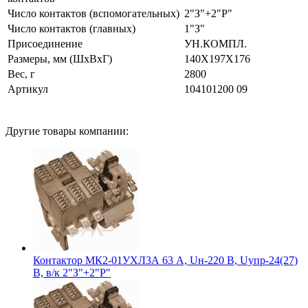
Число контактов (вспомогательных)
2"З"+2"Р"
Число контактов (главных)
1"З"
Присоединение
УН.КОМПЛ.
Размеры, мм (ШхВхГ)
140Х197Х176
Вес, г
2800
Артикул
104101200 09
Другие товары компании:
Контактор МК2-01УХЛ3А 63 А, Uн-220 В, Uупр-24(27)
В, в/к 2"З"+2"Р"