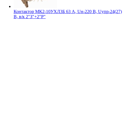
Контактор МК2-10УХЛ3Б 63 А, Uн-220 В, Uупр-24(27)
В, в/к 2"З"+2"Р"