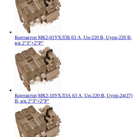
Контактор МК2-01УХЛ3Б 63 А, Uн-220 В, Uупр-220 В,
в/к 2"З"+2"Р"
Контактор МК2-10УХЛ3А 63 А, Uн-220 В, Uупр-24(27)
В, в/к 2"З"+2"Р"