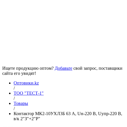
Ищете продукцию оптом?
Добавьте
свой запрос, поставщики
сайта его увидят!
Оптовики.kz
/
ТОО "ТЕСТ-1"
/
Товары
/
Контактор МК2-10УХЛ3Б 63 А, Uн-220 В, Uупр-220 В,
в/к 2"З"+2"Р"