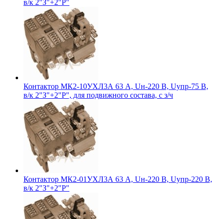
в/к 2"З"+2"Р"
Контактор МК2-10УХЛ3А 63 А, Uн-220 В, Uупр-75 В,
в/к 2"З"+2"Р", для подвижного состава, с з/ч
Контактор МК2-01УХЛ3А 63 А, Uн-220 В, Uупр-220 В,
в/к 2"З"+2"Р"