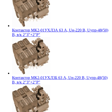
Контактор МК2-01УХЛ3А 63 А, Uн-220 В, Uупр-48(50)
В, в/к 2"З"+2"Р"
Контактор МК2-01УХЛ3Б 63 А, Uн-220 В, Uупр-48(50)
В, в/к 2"З"+2"Р"