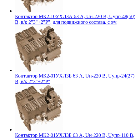
Контактор МК2-10УХЛ3А 63 А, Uн-220 В, Uупр-48(50)
В, в/к 2"З"+2"Р", для подвижного состава, с з/ч
Контактор МК2-01УХЛ3Б 63 А, Uн-220 В, Uупр-24(27)
В, в/к 2"З"+2"Р"
Контактор МК2-01УХЛ3Б 63 А, Uн-220 В, Uупр-110 В,