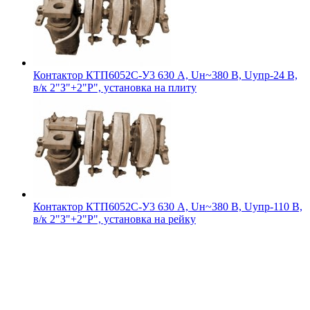
Контактор КТП6052С-У3 630 А, Uн~380 В, Uупр-24 В,
в/к 2"З"+2"Р", установка на плиту
Контактор КТП6052С-У3 630 А, Uн~380 В, Uупр-110 В,
в/к 2"З"+2"Р", установка на рейку