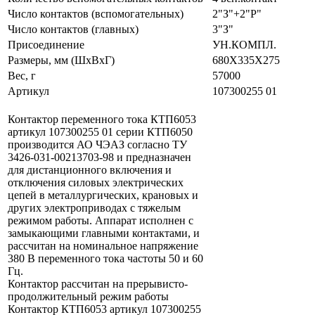
Число контактов (вспомогательных)
2"З"+2"Р"
Число контактов (главных)
3"З"
Присоединение
УН.КОМПЛ.
Размеры, мм (ШхВхГ)
680Х335Х275
Вес, г
57000
Артикул
107300255 01
Контактор переменного тока КТП6053
артикул 107300255 01 серии КТП6050
производится АО ЧЭАЗ согласно ТУ
3426-031-00213703-98 и предназначен
для дистанционного включения и
отключения силовых электрических
цепей в металлургических, крановых и
других электроприводах с тяжелым
режимом работы. Аппарат исполнен c
замыкающими главными контактами, и
рассчитан на номинальное напряжение
380 В переменного тока частоты 50 и 60
Гц.
Контактор рассчитан на прерывисто-
продолжительный режим работы
Контактор КТП6053 артикул 107300255