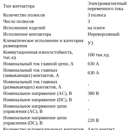
Электромагнитный
Тип контактора
переменного тока
Количество полюсов
3 полюса
Число полюсов
3
Исполнение изделий
на плите
Исполнение контактора
Нереверсивный
Климатическое исполнение и категория
У3
размещения
Коммутационная износостойкость,
100 тыс.ед.
тыс.ед
Номинальный ток главной цепи, А
630 А
Номинальный ток главных
630 А
(замыкающих) контактов, А
Номинальный ток главных
-
(размыкающих) контактов, А
Номинальное напряжение (AC), В
380 В
Номинальное напряжение (DC), В
-
Номинальное напряжение цепи
-
управления (AC), В
Номинальное напряжение цепи
220 В
управления (DC), В
Количество вспомогательных контактов
4 всп.контакт