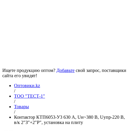
Ищете продукцию оптом?
Добавьте
свой запрос, поставщики
сайта его увидят!
Оптовики.kz
/
ТОО "ТЕСТ-1"
/
Товары
/
Контактор КТП6053-У3 630 А, Uн~380 В, Uупр-220 В,
в/к 2"З"+2"Р", установка на плиту