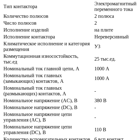
Электромагнитный
Тип контактора
переменного тока
Количество полюсов
2 полюса
Число полюсов
2
Исполнение изделий
на плите
Исполнение контактора
Нереверсивный
Климатическое исполнение и категория
У3
размещения
Коммутационная износостойкость,
25 тыс.ед.
тыс.ед
Номинальный ток главной цепи, А
1000 А
Номинальный ток главных
1000 А
(замыкающих) контактов, А
Номинальный ток главных
-
(размыкающих) контактов, А
Номинальное напряжение (AC), В
380 В
Номинальное напряжение (DC), В
-
Номинальное напряжение цепи
-
управления (AC), В
Номинальное напряжение цепи
110 В
управления (DC), В
Количество вспомогательных контактов
6 всп.контакт