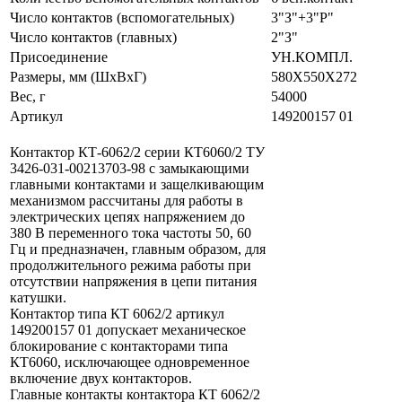
Число контактов (вспомогательных)
3"З"+3"Р"
Число контактов (главных)
2"З"
Присоединение
УН.КОМПЛ.
Размеры, мм (ШхВхГ)
580Х550Х272
Вес, г
54000
Артикул
149200157 01
Контактор КТ-6062/2 серии КТ6060/2 ТУ
3426-031-00213703-98 с замыкающими
главными контактами и защелкивающим
механизмом рассчитаны для работы в
электрических цепях напряжением до
380 В переменного тока частоты 50, 60
Гц и предназначен, главным образом, для
продолжительного режима работы при
отсутствии напряжения в цепи питания
катушки.
Контактор типа КТ 6062/2 артикул
149200157 01 допускаeт механическое
блокирование с контакторами типа
КТ6060, исключающее одновременное
включение двух контакторов.
Главные контакты контактора КТ 6062/2