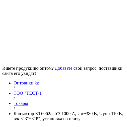
Ищете продукцию оптом?
Добавьте
свой запрос, поставщики
сайта его увидят!
Оптовики.kz
/
ТОО "ТЕСТ-1"
/
Товары
/
Контактор КТ6062/2-У3 1000 А, Uн~380 В, Uупр-110 В,
в/к 3"З"+3"Р", установка на плиту