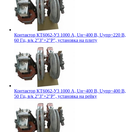
Контактор КТ6062-У3 1000 А, Uн~400 В, Uупр~220 В,
60 Гц, в/к 2"З"+2"Р", установка на плиту
Контактор КТ6062-У3 1000 А, Uн~400 В, Uупр~400 В,
50 Гц, в/к 2"З"+2"Р", установка на рейку