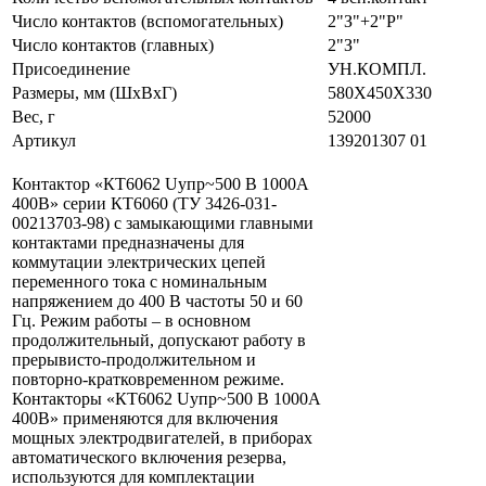
Число контактов (вспомогательных)
2"З"+2"Р"
Число контактов (главных)
2"З"
Присоединение
УН.КОМПЛ.
Размеры, мм (ШхВхГ)
580Х450Х330
Вес, г
52000
Артикул
139201307 01
Контактор «КТ6062 Uупр~500 В 1000А
400В» серии КТ6060 (ТУ 3426-031-
00213703-98) с замыкающими главными
контактами предназначены для
коммутации электрических цепей
переменного тока с номинальным
напряжением до 400 В частоты 50 и 60
Гц. Режим работы – в основном
продолжительный, допускают работу в
прерывисто-продолжительном и
повторно-кратковременном режиме.
Контакторы «КТ6062 Uупр~500 В 1000А
400В» применяются для включения
мощных электродвигателей, в приборах
автоматического включения резерва,
используются для комплектации