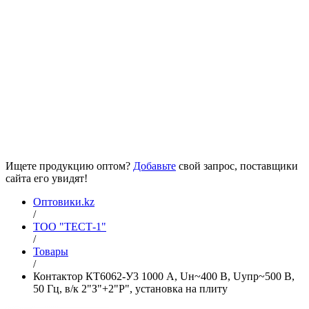
Ищете продукцию оптом?
Добавьте
свой запрос, поставщики
сайта его увидят!
Оптовики.kz
/
ТОО "ТЕСТ-1"
/
Товары
/
Контактор КТ6062-У3 1000 А, Uн~400 В, Uупр~500 В,
50 Гц, в/к 2"З"+2"Р", установка на плиту