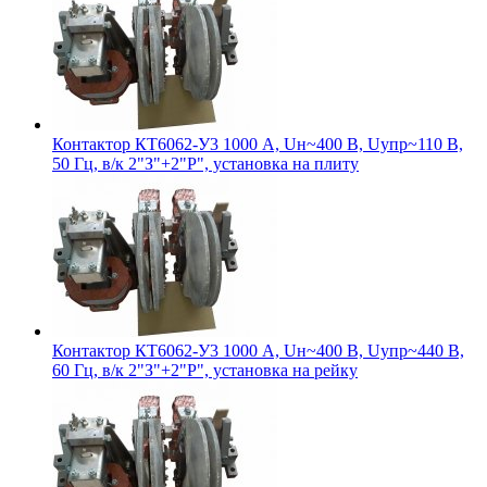
Контактор КТ6062-У3 1000 А, Uн~400 В, Uупр~110 В,
50 Гц, в/к 2"З"+2"Р", установка на плиту
Контактор КТ6062-У3 1000 А, Uн~400 В, Uупр~440 В,
60 Гц, в/к 2"З"+2"Р", установка на рейку