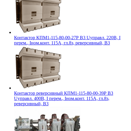
Контактор КПМ1-115-80-00-27Р В3 Uуправл. 220В, I
перем., Iном.конт. 115А, гл.8з, реверсивный, В3
Контактор реверсивный КПМ1-115-80-00-39Р В3
Uуправл. 400В, I перем., Iном.конт. 115А, гл.8з,
реверсивный, В3