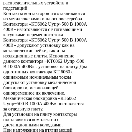
распределительных устройств и
подстанций.
Контакты контакторов изготавливаются
из металлокерамики на основе серебра.
Контакторы «КТ6062 Uупр~500 В 1000А
400В» изготовляются с втягивающими
катушками переменного тока.
Контакторы «КТ6062 Uупр~500 В 1000А
400В» допускают установку как на
металлические рейки, так и на
изоляционные плиты. Исполнение
данного контактора «КТ6062 Uупр~500
В 1000А 400В» - установка на плиту. Два
однотипных контактора КТ 6060 с
одинаковым номинальным током
допускают установку механической
блокировки, исключающей
одновременное их включение.
Механическая блокировка «КТ6062
Uупр~500 В 1000А 400В» поставляется
за отдельную плату.
Для установки на плиту контакторы
поставляются комплектно с
дистанционными колодками.
При напряжении на втягивающей