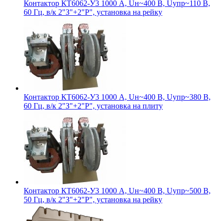
Контактор КТ6062-У3 1000 А, Uн~400 В, Uупр~110 В,
60 Гц, в/к 2"З"+2"Р", установка на рейку
Контактор КТ6062-У3 1000 А, Uн~400 В, Uупр~380 В,
60 Гц, в/к 2"З"+2"Р", установка на плиту
Контактор КТ6062-У3 1000 А, Uн~400 В, Uупр~500 В,
50 Гц, в/к 2"З"+2"Р", установка на рейку