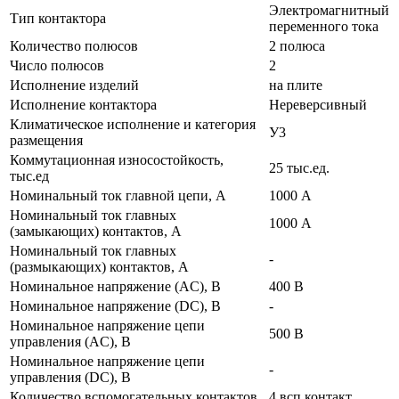
Электромагнитный
Тип контактора
переменного тока
Количество полюсов
2 полюса
Число полюсов
2
Исполнение изделий
на плите
Исполнение контактора
Нереверсивный
Климатическое исполнение и категория
У3
размещения
Коммутационная износостойкость,
25 тыс.ед.
тыс.ед
Номинальный ток главной цепи, А
1000 А
Номинальный ток главных
1000 А
(замыкающих) контактов, А
Номинальный ток главных
-
(размыкающих) контактов, А
Номинальное напряжение (AC), В
400 В
Номинальное напряжение (DC), В
-
Номинальное напряжение цепи
500 В
управления (AC), В
Номинальное напряжение цепи
-
управления (DC), В
Количество вспомогательных контактов
4 всп.контакт