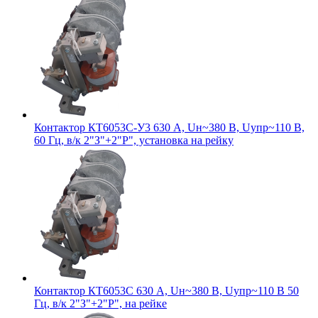
Контактор КТ6053С-У3 630 А, Uн~380 В, Uупр~110 В,
60 Гц, в/к 2"З"+2"Р", установка на рейку
Контактор КТ6053С 630 А, Uн~380 В, Uупр~110 В 50
Гц, в/к 2"З"+2"Р", на рейке