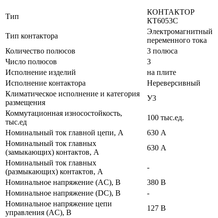
КОНТАКТОР
Тип
КТ6053С
Электромагнитный
Тип контактора
переменного тока
Количество полюсов
3 полюса
Число полюсов
3
Исполнение изделий
на плите
Исполнение контактора
Нереверсивный
Климатическое исполнение и категория
У3
размещения
Коммутационная износостойкость,
100 тыс.ед.
тыс.ед
Номинальный ток главной цепи, А
630 А
Номинальный ток главных
630 А
(замыкающих) контактов, А
Номинальный ток главных
-
(размыкающих) контактов, А
Номинальное напряжение (AC), В
380 В
Номинальное напряжение (DC), В
-
Номинальное напряжение цепи
127 В
управления (AC), В