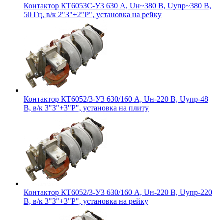
Контактор КТ6053С-У3 630 А, Uн~380 В, Uупр~380 В,
50 Гц, в/к 2"З"+2"Р", установка на рейку
Контактор КТ6052/3-У3 630/160 А, Uн-220 В, Uупр-48
В, в/к 3"З"+3"Р", установка на плиту
Контактор КТ6052/3-У3 630/160 А, Uн-220 В, Uупр-220
В, в/к 3"З"+3"Р", установка на рейку