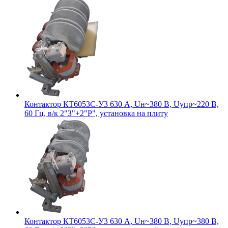
Контактор КТ6053С-У3 630 А, Uн~380 В, Uупр~220 В,
60 Гц, в/к 2"З"+2"Р", установка на плиту
Контактор КТ6053С-У3 630 А, Uн~380 В, Uупр~380 В,