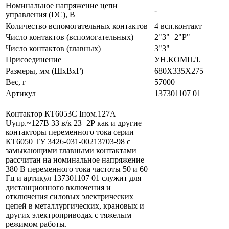
Номинальное напряжение цепи
-
управления (DC), В
Количество вспомогательных контактов
4 всп.контакт
Число контактов (вспомогательных)
2"З"+2"Р"
Число контактов (главных)
3"З"
Присоединение
УН.КОМПЛ.
Размеры, мм (ШхВхГ)
680Х335Х275
Вес, г
57000
Артикул
137301107 01
Контактор КТ6053С Iном.127А
Uупр.~127В 3З в/к 2З+2Р как и другие
контакторы переменного тока серии
КТ6050 ТУ 3426-031-00213703-98 с
замыкающими главными контактами
рассчитан на номинальное напряжение
380 В переменного тока частоты 50 и 60
Гц и артикул 137301107 01 служит для
дистанционного включения и
отключения силовых электрических
цепей в металлургических, крановых и
других электроприводах с тяжелым
режимом работы.