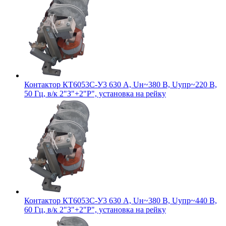
Контактор КТ6053С-У3 630 А, Uн~380 В, Uупр~220 В,
50 Гц, в/к 2"З"+2"Р", установка на рейку
Контактор КТ6053С-У3 630 А, Uн~380 В, Uупр~440 В,
60 Гц, в/к 2"З"+2"Р", установка на рейку