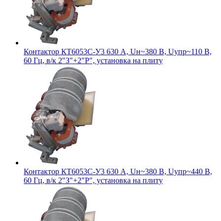
Контактор КТ6053С-У3 630 А, Uн~380 В, Uупр~110 В,
60 Гц, в/к 2"З"+2"Р", установка на плиту
Контактор КТ6053С-У3 630 А, Uн~380 В, Uупр~440 В,
60 Гц, в/к 2"З"+2"Р", установка на плиту