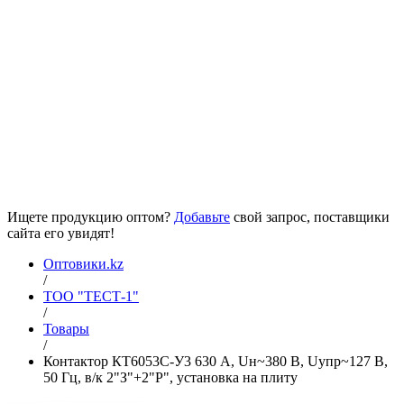
Ищете продукцию оптом?
Добавьте
свой запрос, поставщики
сайта его увидят!
Оптовики.kz
/
ТОО "ТЕСТ-1"
/
Товары
/
Контактор КТ6053С-У3 630 А, Uн~380 В, Uупр~127 В,
50 Гц, в/к 2"З"+2"Р", установка на плиту