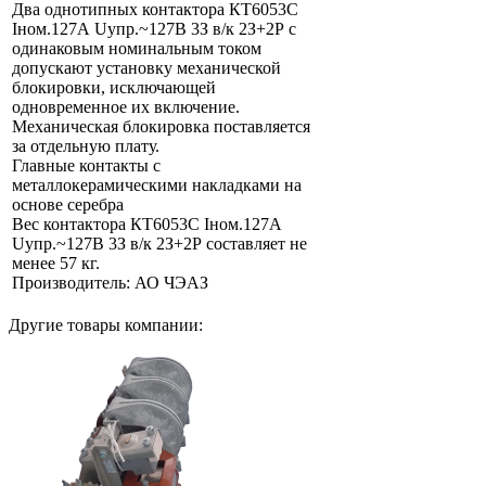
Два однотипных контактора КТ6053С
Iном.127А Uупр.~127В 3З в/к 2З+2Р с
одинаковым номинальным током
допускают установку механической
блокировки, исключающей
одновременное их включение.
Механическая блокировка поставляется
за отдельную плату.
Главные контакты с
металлокерамическими накладками на
основе серебра
Вес контактора КТ6053С Iном.127А
Uупр.~127В 3З в/к 2З+2Р составляет не
менее 57 кг.
Производитель: АО ЧЭАЗ
Другие товары компании: