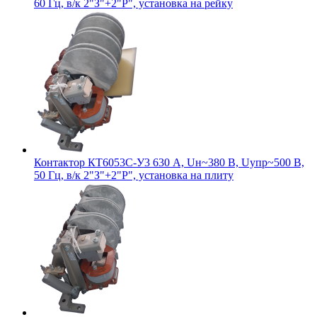
60 Гц, в/к 2"З"+2"Р", установка на рейку
Контактор КТ6053С-У3 630 А, Uн~380 В, Uупр~500 В,
50 Гц, в/к 2"З"+2"Р", установка на плиту