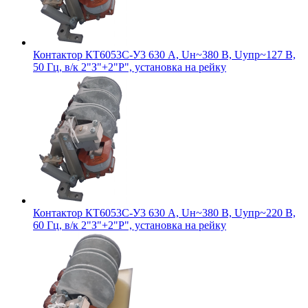
Контактор КТ6053С-У3 630 А, Uн~380 В, Uупр~127 В,
50 Гц, в/к 2"З"+2"Р", установка на рейку
Контактор КТ6053С-У3 630 А, Uн~380 В, Uупр~220 В,
60 Гц, в/к 2"З"+2"Р", установка на рейку