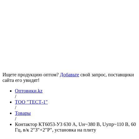
Ищете продукцию оптом?
Добавьте
свой запрос, поставщики
сайта его увидят!
Оптовики.kz
/
ТОО "ТЕСТ-1"
/
Товары
/
Контактор КТ6053-У3 630 А, Uн~380 В, Uупр~110 В, 60
Гц, в/к 2"З"+2"Р", установка на плиту