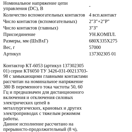
Номинальное напряжение цепи
-
управления (DC), В
Количество вспомогательных контактов
4 всп.контакт
Число контактов (вспомогательных)
2"З"+2"Р"
Число контактов (главных)
3"З"
Присоединение
УН.КОМПЛ.
Размеры, мм (ШхВхГ)
680Х335Х275
Вес, г
57000
Артикул
137302305 01
Контактор КТ-6053 (артикул 137302305
01) серии КТ6050 ТУ 3426-031-00213703-
98 с замыкающими главными контактами
рассчитан на номинальное напряжение
380 В переменного тока частоты 50, 60
Гц и предназначен для дистанционного
включения и отключения силовых
электрических цепей в
металлургических, крановых и других
электроприводах с тяжелым режимом
работы.
Данное исполнение рассчитано на
прерывисто-продолжительный (8 ч),