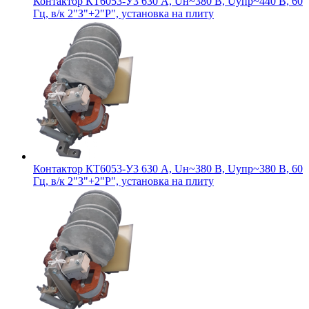
Контактор КТ6053-У3 630 А, Uн~380 В, Uупр~440 В, 60
Гц, в/к 2"З"+2"Р", установка на плиту
Контактор КТ6053-У3 630 А, Uн~380 В, Uупр~380 В, 60
Гц, в/к 2"З"+2"Р", установка на плиту