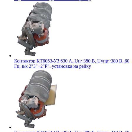
Контактор КТ6053-У3 630 А, Uн~380 В, Uупр~380 В, 60
Гц, в/к 2"З"+2"Р", установка на рейку