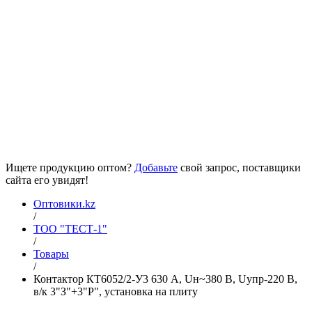
Ищете продукцию оптом?
Добавьте
свой запрос, поставщики
сайта его увидят!
Оптовики.kz
/
ТОО "ТЕСТ-1"
/
Товары
/
Контактор КТ6052/2-У3 630 А, Uн~380 В, Uупр-220 В,
в/к 3"З"+3"Р", установка на плиту