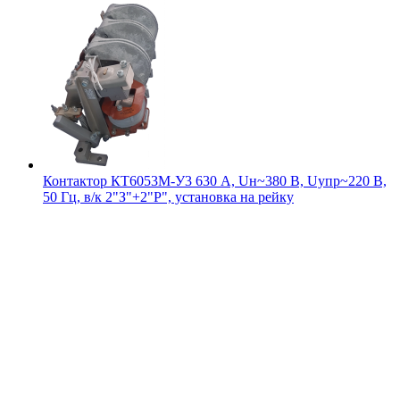
Контактор КТ6053М-У3 630 А, Uн~380 В, Uупр~220 В,
50 Гц, в/к 2"З"+2"Р", установка на рейку