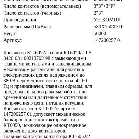
Число контактов (вспомогательных)
3"З"+3"Р"
Число контактов (главных)
2"З"
Присоединение
УН.КОМПЛ.
Размеры, мм (ШхВхГ)
580Х550Х310
Вес, г
50000
Артикул
147200257 01
Контактор КТ-6052/2 серии КТ6050/2 ТУ
3426-031-00213703-98 с замыкающими
главными контактами и защелкивающим
механизмом рассчитаны для работы в
электрических цепях напряжением до
380 В переменного тока частоты 50, 60
Гц и предназначен, главным образом, для
продолжительного режима работы при
временном или длительном отсутствии
напряжения в цепи питания катушки.
Контактор типа КТ 6052/2 артикул
147200257 01 допускаeт механическое
блокирование с контакторами типа
КТ6050, исключающее одновременное
включение двух контакторов.
Главные контакты контактора КТ 6052/2