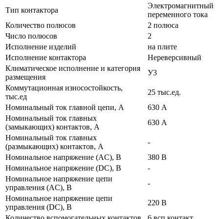
Электромагнитный
Тип контактора
переменного тока
Количество полюсов
2 полюса
Число полюсов
2
Исполнение изделий
на плите
Исполнение контактора
Нереверсивный
Климатическое исполнение и категория
У3
размещения
Коммутационная износостойкость,
25 тыс.ед.
тыс.ед
Номинальный ток главной цепи, А
630 А
Номинальный ток главных
630 А
(замыкающих) контактов, А
Номинальный ток главных
-
(размыкающих) контактов, А
Номинальное напряжение (AC), В
380 В
Номинальное напряжение (DC), В
-
Номинальное напряжение цепи
-
управления (AC), В
Номинальное напряжение цепи
220 В
управления (DC), В
Количество вспомогательных контактов
6 всп.контакт