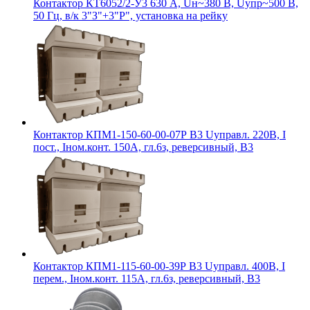
Контактор КТ6052/2-У3 630 А, Uн~380 В, Uупр~500 В,
50 Гц, в/к 3"З"+3"Р", установка на рейку
Контактор КПМ1-150-60-00-07Р В3 Uуправл. 220В, I
пост., Iном.конт. 150А, гл.6з, реверсивный, В3
Контактор КПМ1-115-60-00-39Р В3 Uуправл. 400В, I
перем., Iном.конт. 115А, гл.6з, реверсивный, В3