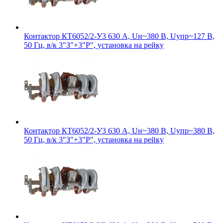
Контактор КТ6052/2-У3 630 А, Uн~380 В, Uупр~127 В,
50 Гц, в/к 3"З"+3"Р", установка на рейку
Контактор КТ6052/2-У3 630 А, Uн~380 В, Uупр~380 В,
50 Гц, в/к 3"З"+3"Р", установка на рейку