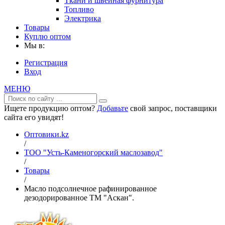
Ткани и швейная фурнитура
Топливо
Электрика
Товары
Куплю оптом
Мы в:
Регистрация
Вход
МЕНЮ
Ищете продукцию оптом?
Добавьте
свой запрос, поставщики
сайта его увидят!
Оптовики.kz
/
ТОО "Усть-Каменогорский маслозавод"
/
Товары
/
Масло подсолнечное рафинированное
дезодорированное ТМ "Аскан".