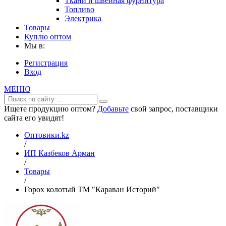
Ткани и швейная фурнитура
Топливо
Электрика
Товары
Куплю оптом
Мы в:
Регистрация
Вход
МЕНЮ
Ищете продукцию оптом?
Добавьте
свой запрос, поставщики
сайта его увидят!
Оптовики.kz
/
ИП Казбеков Арман
/
Товары
/
Горох колотый ТМ "Караван Историй"