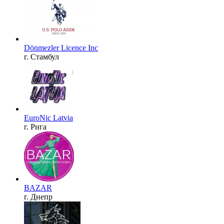
Dönmezler Licence Inc
г. Стамбул
EuroNic Latvia
г. Рига
BAZAR
г. Днепр