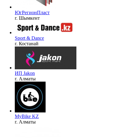
ЮгРегионПласт
г. Шымкент
Sport & Dance
г. Костанай
ИП Jakon
г. Алматы
MyBike KZ
г. Алматы