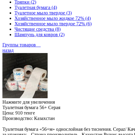
Тряпки (2)
Туалетная бумага (4)
Туалетное мыло твердое (3)
Хозяйственное мыло жидкое 72% (4)
Хозяйственное мыло твердое 72% (6)
Чистящие средства (8)
Шампунь для ковров (2)
Группы товаров
назад
Нажмите для увеличения
Туалетная бумага 56+ Серая
Цена:
910 тенге
Производство:
Казахстан
Туалетная бумага «56+м» однослойная без тиснения. Сераz/ Кач
за упаковку. - Страна производитель - Казахстан Рулон: высот