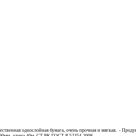
ественная однослойная бумага, очень прочная и мягкая. - Продук
а 90мм, длина 40м. СТ РК ГОСТ Р 52354-2008