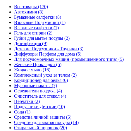
Все товары (170)
Автохимия (8)
Бумажные салфетки (8)
Взрослые Подгузники (1)
Влажные салфетки (1)
Гель для стирки (2)
Губки для мытье посуды (2)
Дезинфекция (9)
Детские Подгузники - Трусики (3)
Диффузоры Парфюм для дома (6)
Для посудомоечных машин (промышленного типа) (5)
Женские Прокладки (5)
Жидкое мыло (16)
Комплексный уход за телом (2)
Кондиционер для белья (6)
Мусорные пакеты (7)
Освежители воздуха (4)
Очиститель для стекол (4)
Перчатки (2)
Подгузники Детские (10)
Сода (1)
Средства личной защиты (5)
Средство для мытья посуды (14)
Стиральный порошок (20)