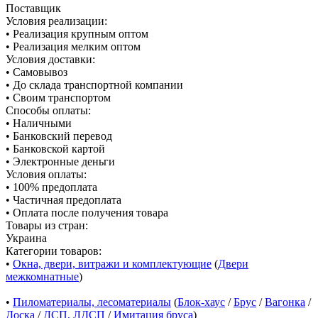
Поставщик
Условия реализации:
• Реализация крупным оптом
• Реализация мелким оптом
Условия доставки:
• Самовывоз
• До склада транспортной компании
• Своим транспортом
Способы оплаты:
• Наличными
• Банковский перевод
• Банковской картой
• Электронные деньги
Условия оплаты:
• 100% предоплата
• Частичная предоплата
• Оплата после получения товара
Товары из стран:
Украина
Категории товаров:
•
Окна, двери, витражи и комплектующие
(
Двери
межкомнатные
)
•
Пиломатериалы, лесоматериалы
(
Блок-хаус
/
Брус
/
Вагонка
/
Доска
/
ДСП, ЛДСП
/
Имитация бруса
)