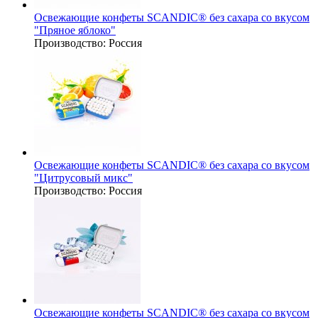
Освежающие конфеты SCANDIC® без сахара со вкусом
"Пряное яблоко"
Производство:
Россия
Освежающие конфеты SCANDIC® без сахара со вкусом
"Цитрусовый микс"
Производство:
Россия
Освежающие конфеты SCANDIC® без сахара со вкусом