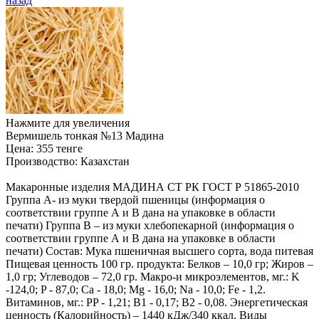
назад
Нажмите для увеличения
Вермишель тонкая №13 Мадина
Цена:
355 тенге
Производство:
Казахстан
Макаронные изделия МАДИНА СТ РК ГОСТ Р 51865-2010
Группа А- из муки твердой пшеницы (информация о
соответствии группе А и В дана на упаковке в области
печати) Группа В – из муки хлебопекарной (информация о
соответствии группе А и В дана на упаковке в области
печати) Состав: Мука пшеничная высшего сорта, вода питевая
Пищевая ценность 100 гр. продукта: Белков – 10,0 гр; Жиров –
1,0 гр; Углеводов – 72,0 гр. Макро-и микроэлементов, мг.: K
-124,0; P - 87,0; Ca - 18,0; Mg - 16,0; Na - 10,0; Fe - 1,2.
Витаминов, мг.: PP - 1,21; B1 - 0,17; B2 - 0,08. Энергетическая
ценность (Калорийность) – 1440 кДж/340 ккал. Виды