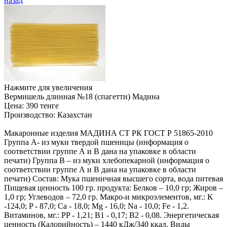
назад
Нажмите для увеличения
Вермишель длинная №18 (спагетти) Мадина
Цена:
390 тенге
Производство:
Казахстан
Макаронные изделия МАДИНА СТ РК ГОСТ Р 51865-2010
Группа А- из муки твердой пшеницы (информация о
соответствии группе А и В дана на упаковке в области
печати) Группа В – из муки хлебопекарной (информация о
соответствии группе А и В дана на упаковке в области
печати) Состав: Мука пшеничная высшего сорта, вода питевая
Пищевая ценность 100 гр. продукта: Белков – 10,0 гр; Жиров –
1,0 гр; Углеводов – 72,0 гр. Макро-и микроэлементов, мг.: K
-124,0; P - 87,0; Ca - 18,0; Mg - 16,0; Na - 10,0; Fe - 1,2.
Витаминов, мг.: PP - 1,21; B1 - 0,17; B2 - 0,08. Энергетическая
ценность (Калорийность) – 1440 кДж/340 ккал. Виды