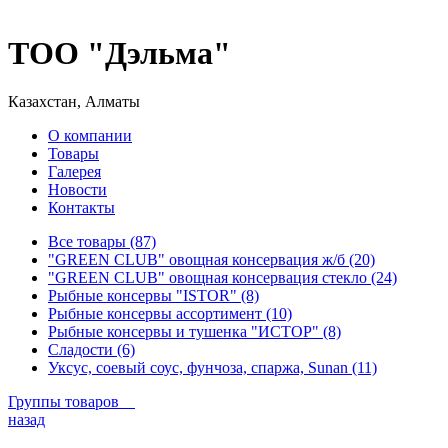
ТОО "Дэльма"
Казахстан, Алматы
О компании
Товары
Галерея
Новости
Контакты
Все товары (87)
"GREEN CLUB" овощная консервация ж/б (20)
"GREEN CLUB" овощная консервация стекло (24)
Рыбные консервы "ISTOR" (8)
Рыбные консервы ассортимент (10)
Рыбные консервы и тушенка "ИСТОР" (8)
Сладости (6)
Уксус, соевый соус, фунчоза, спаржа, Sunan (11)
Группы товаров
назад