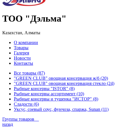
ТОО "Дэльма"
Казахстан, Алматы
О компании
Товары
Галерея
Новости
Контакты
Все товары (87)
"GREEN CLUB" овощная консервация ж/б (20)
"GREEN CLUB" овощная консервация стекло (24)
Рыбные консервы "ISTOR" (8)
Рыбные консервы ассортимент (10)
Рыбные консервы и тушенка "ИСТОР" (8)
Сладости (6)
Уксус, соевый соус, фунчоза, спаржа, Sunan (11)
Группы товаров
назад