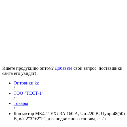
Ищете продукцию оптом?
Добавьте
свой запрос, поставщики
сайта его увидят!
Оптовики.kz
/
ТОО "ТЕСТ-1"
/
Товары
/
Контактор МК4-11УХЛ3А 160 А, Uн-220 В, Uупр-48(50)
В, в/к 2"З"+2"Р", для подвижного состава, с з/ч