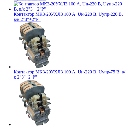
Контактор МК3-20УХЛ3 100 А, Uн-220 В, Uупр-220 В,
в/к 2"З"+2"Р"
Контактор МК3-20УХЛ3 100 А, Uн-220 В, Uупр-75 В, в/
к 2"З"+2"Р"