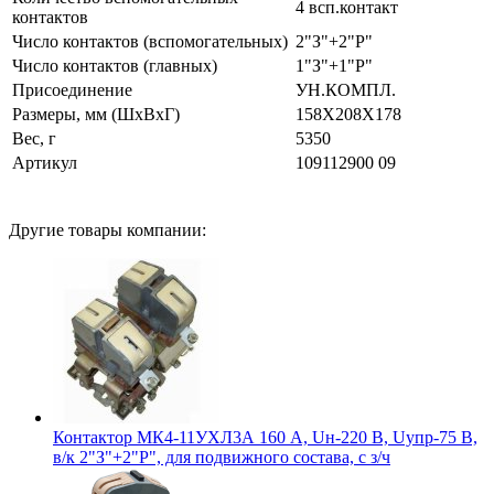
4 всп.контакт
контактов
Число контактов (вспомогательных)
2"З"+2"Р"
Число контактов (главных)
1"З"+1"Р"
Присоединение
УН.КОМПЛ.
Размеры, мм (ШхВхГ)
158Х208Х178
Вес, г
5350
Артикул
109112900 09
Другие товары компании:
Контактор МК4-11УХЛ3А 160 А, Uн-220 В, Uупр-75 В,
в/к 2"З"+2"Р", для подвижного состава, с з/ч