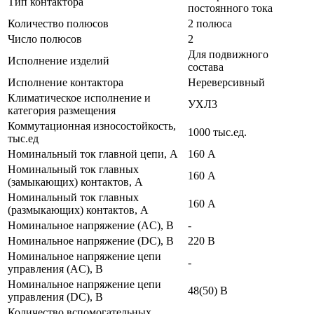
Тип контактора
постоянного тока
Количество полюсов
2 полюса
Число полюсов
2
Для подвижного
Исполнение изделий
состава
Исполнение контактора
Нереверсивный
Климатическое исполнение и
УХЛ3
категория размещения
Коммутационная износостойкость,
1000 тыс.ед.
тыс.ед
Номинальный ток главной цепи, А
160 А
Номинальный ток главных
160 А
(замыкающих) контактов, А
Номинальный ток главных
160 А
(размыкающих) контактов, А
Номинальное напряжение (AC), В
-
Номинальное напряжение (DC), В
220 В
Номинальное напряжение цепи
-
управления (AC), В
Номинальное напряжение цепи
48(50) В
управления (DC), В
Количество вспомогательных