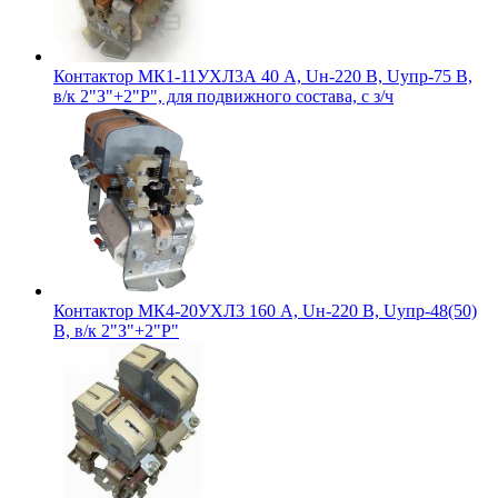
Контактор МК1-11УХЛ3А 40 А, Uн-220 В, Uупр-75 В,
в/к 2"З"+2"Р", для подвижного состава, с з/ч
Контактор МК4-20УХЛ3 160 А, Uн-220 В, Uупр-48(50)
В, в/к 2"З"+2"Р"