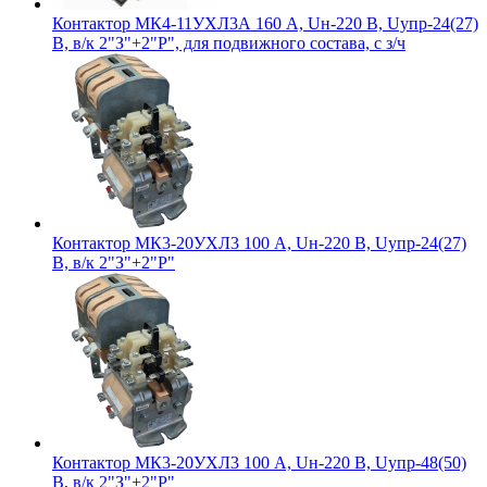
Контактор МК4-11УХЛ3А 160 А, Uн-220 В, Uупр-24(27)
В, в/к 2"З"+2"Р", для подвижного состава, с з/ч
Контактор МК3-20УХЛ3 100 А, Uн-220 В, Uупр-24(27)
В, в/к 2"З"+2"Р"
Контактор МК3-20УХЛ3 100 А, Uн-220 В, Uупр-48(50)
В, в/к 2"З"+2"Р"