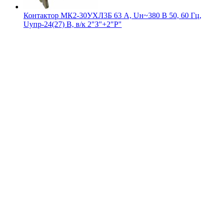
Контактор МК2-30УХЛ3Б 63 А, Uн~380 В 50, 60 Гц,
Uупр-24(27) В, в/к 2"З"+2"Р"