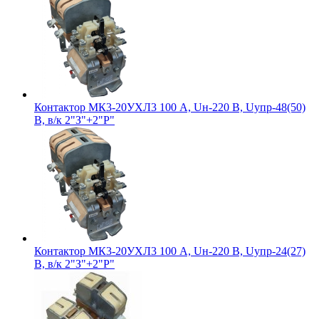
Контактор МК3-20УХЛ3 100 А, Uн-220 В, Uупр-48(50)
В, в/к 2"З"+2"Р"
Контактор МК3-20УХЛ3 100 А, Uн-220 В, Uупр-24(27)
В, в/к 2"З"+2"Р"