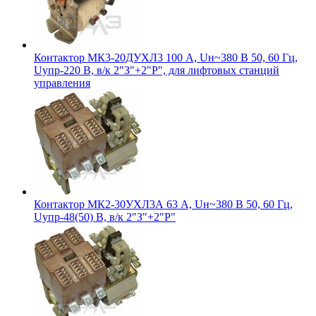
Контактор МК3-20ДУХЛ3 100 А, Uн~380 В 50, 60 Гц,
Uупр-220 В, в/к 2"З"+2"Р", для лифтовых станций
управления
Контактор МК2-30УХЛ3А 63 А, Uн~380 В 50, 60 Гц,
Uупр-48(50) В, в/к 2"З"+2"Р"