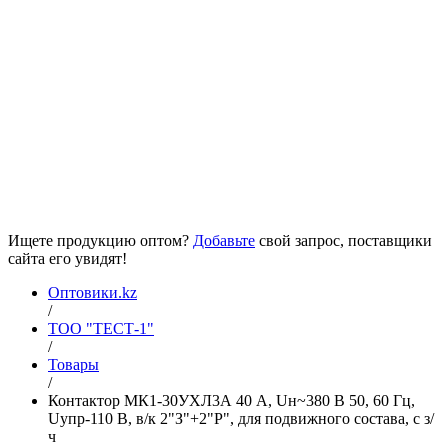
Ищете продукцию оптом?
Добавьте
свой запрос, поставщики
сайта его увидят!
Оптовики.kz
/
ТОО "ТЕСТ-1"
/
Товары
/
Контактор МК1-30УХЛ3А 40 А, Uн~380 В 50, 60 Гц,
Uупр-110 В, в/к 2"З"+2"Р", для подвижного состава, с з/
ч