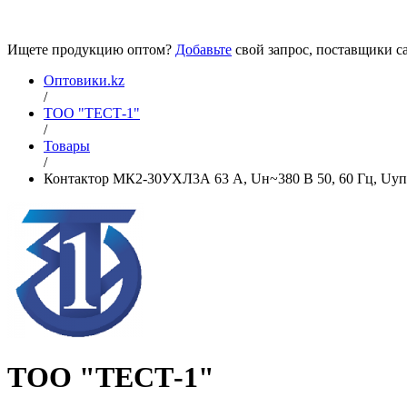
Ищете продукцию оптом?
Добавьте
свой запрос, поставщики са
Оптовики.kz
/
ТОО "ТЕСТ-1"
/
Товары
/
Контактор МК2-30УХЛ3А 63 А, Uн~380 В 50, 60 Гц, Uупр
ТОО "ТЕСТ-1"