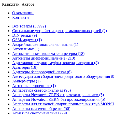
Казахстан, Актобе
О компании
Контакты
Все товары (33992)
Cигнальные устройства для промышленных целей (2)
DIN-рейки (9)
GSM-модемы (1)
Аварийная световая сигнализация (1)
Автоклимат (1)
Автоматические включатели резерва (18)
Автоматы дифференциальные (210)
Адапталоки, втулки, муфты, колена, заглушки (8)
Адаптеры (18)
Адаптеры беспроводной связи (6)
Аксессуары для сборки электрощитового оборудования (9
Амперметры (1)
Антенны встроенные (1)
Аппаратура светосигнальная (95)
Аппараты Nowatech ZEEN c протоколированием (5)
Аппараты Nowatech ZERN без протоколирования (5)
Аппараты для стыковой сварки полимерных труб MONST
Аппараты плазменной резки (50)
Арматура светосигнальная (29)