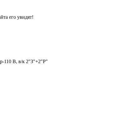
йта его увидят!
-110 В, в/к 2"З"+2"Р"