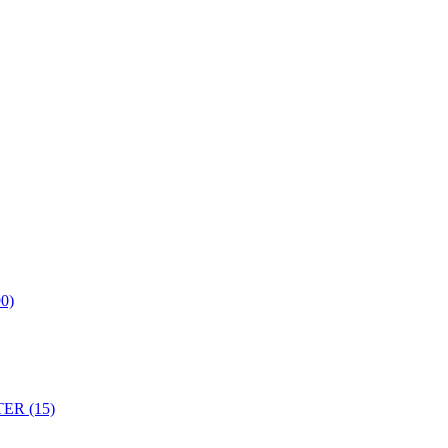
0)
ER (15)