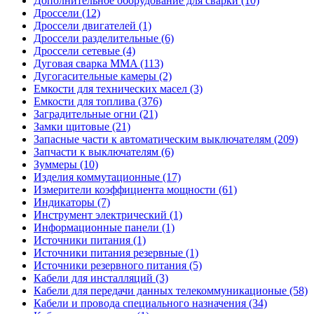
Дополнительное оборудование для сварки (10)
Дроссели (12)
Дроссели двигателей (1)
Дроссели разделительные (6)
Дроссели сетевые (4)
Дуговая сварка MMA (113)
Дугогасительные камеры (2)
Емкости для технических масел (3)
Емкости для топлива (376)
Заградительные огни (21)
Замки щитовые (21)
Запасные части к автоматическим выключателям (209)
Запчасти к выключателям (6)
Зуммеры (10)
Изделия коммутационные (17)
Измерители коэффициента мощности (61)
Индикаторы (7)
Инструмент электрический (1)
Информационные панели (1)
Источники питания (1)
Источники питания резервные (1)
Источники резервного питания (5)
Кабели для инсталляций (3)
Кабели для передачи данных телекоммуникационые (58)
Кабели и провода специального назначения (34)