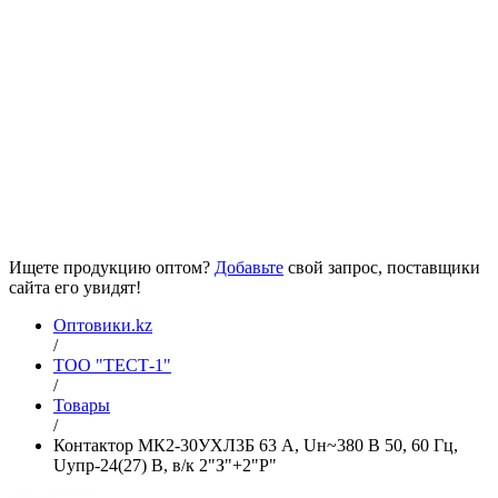
Ищете продукцию оптом?
Добавьте
свой запрос, поставщики
сайта его увидят!
Оптовики.kz
/
ТОО "ТЕСТ-1"
/
Товары
/
Контактор МК2-30УХЛ3Б 63 А, Uн~380 В 50, 60 Гц,
Uупр-24(27) В, в/к 2"З"+2"Р"