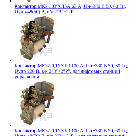
Контактор МК2-30УХЛ3А 63 А, Uн~380 В 50, 60 Гц,
Uупр-48(50) В, в/к 2"З"+2"Р"
Контактор МК3-20ДУХЛ3 100 А, Uн~380 В 50, 60 Гц,
Uупр-220 В, в/к 2"З"+2"Р", для лифтовых станций
управления
Контактор МК3-20ДУХЛ3 100 А, Uн~380 В 50, 60 Гц,