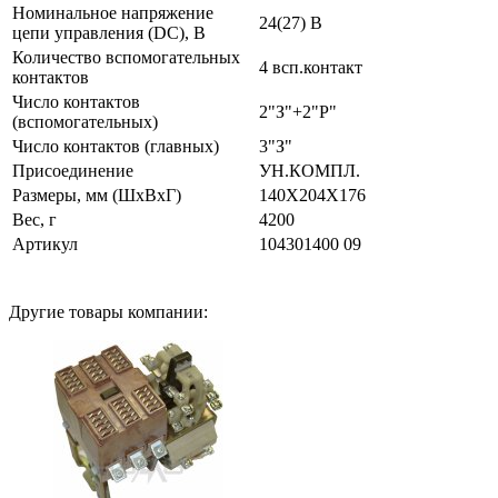
Номинальное напряжение
24(27) В
цепи управления (DC), В
Количество вспомогательных
4 всп.контакт
контактов
Число контактов
2"З"+2"Р"
(вспомогательных)
Число контактов (главных)
3"З"
Присоединение
УН.КОМПЛ.
Размеры, мм (ШхВхГ)
140Х204Х176
Вес, г
4200
Артикул
104301400 09
Другие товары компании: