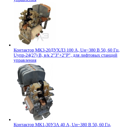
Контактор МК3-20ДУХЛ3 100 А, Uн~380 В 50, 60 Гц,
Uупр-24(27) В, в/к 2"З"+2"Р", для лифтовых станций
управления
Контактор МК1-30У3А 40 А, Uн~380 В 50, 60 Гц,