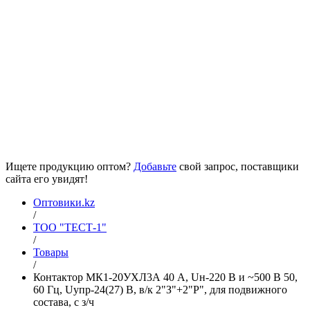
Ищете продукцию оптом?
Добавьте
свой запрос, поставщики
сайта его увидят!
Оптовики.kz
/
ТОО "ТЕСТ-1"
/
Товары
/
Контактор МК1-20УХЛ3А 40 А, Uн-220 В и ~500 В 50,
60 Гц, Uупр-24(27) В, в/к 2"З"+2"Р", для подвижного
состава, с з/ч