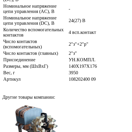
Номинальное напряжение
-
цепи управления (AC), В
Номинальное напряжение
24(27) В
цепи управления (DC), В
Количество вспомогательных
4 всп.контакт
контактов
Число контактов
2"з"+2"р"
(вспомогательных)
Число контактов (главных)
2"з"
Присоединение
УН.КОМПЛ.
Размеры, мм (ШхВхГ)
140Х197Х176
Вес, г
3950
Артикул
108202400 09
Другие товары компании: