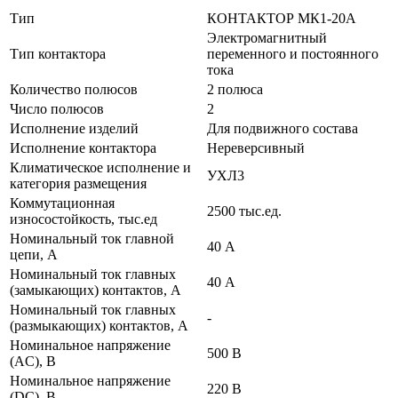
Тип
КОНТАКТОР МК1-20А
Электромагнитный
Тип контактора
переменного и постоянного
тока
Количество полюсов
2 полюса
Число полюсов
2
Исполнение изделий
Для подвижного состава
Исполнение контактора
Нереверсивный
Климатическое исполнение и
УХЛ3
категория размещения
Коммутационная
2500 тыс.ед.
износостойкость, тыс.ед
Номинальный ток главной
40 А
цепи, А
Номинальный ток главных
40 А
(замыкающих) контактов, А
Номинальный ток главных
-
(размыкающих) контактов, А
Номинальное напряжение
500 В
(AC), В
Номинальное напряжение
220 В
(DC), В