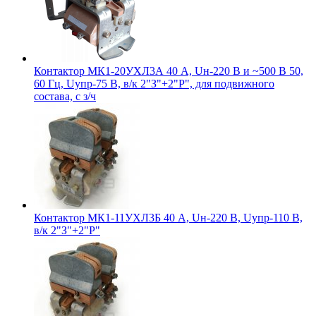
Контактор МК1-20УХЛ3А 40 А, Uн-220 В и ~500 В 50,
60 Гц, Uупр-75 В, в/к 2"З"+2"Р", для подвижного
состава, с з/ч
Контактор МК1-11УХЛ3Б 40 А, Uн-220 В, Uупр-110 В,
в/к 2"З"+2"Р"