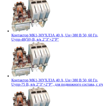
Контактор МК1-30УХЛ3А 40 А, Uн~380 В 50, 60 Гц,
Uупр-48(50) В, в/к 2"З"+2"Р"
Контактор МК1-30УХЛ3А 40 А, Uн~380 В 50, 60 Гц,
Uупр-75 В, в/к 2"З"+2"Р", для подвижного состава, с з/ч