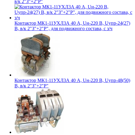
в/к 2"З"+2"Р"
Контактор МК1-11УХЛ3А 40 А, Uн-220 В, Uупр-24(27)
В, в/к 2"З"+2"Р", для подвижного состава, с з/ч
Контактор МК1-11УХЛ3А 40 А, Uн-220 В, Uупр-48(50)
В, в/к 2"З"+2"Р"