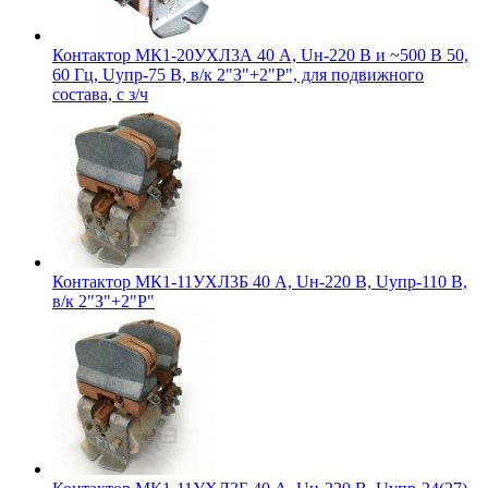
Контактор МК1-20УХЛ3А 40 А, Uн-220 В и ~500 В 50,
60 Гц, Uупр-75 В, в/к 2"З"+2"Р", для подвижного
состава, с з/ч
Контактор МК1-11УХЛ3Б 40 А, Uн-220 В, Uупр-110 В,
в/к 2"З"+2"Р"