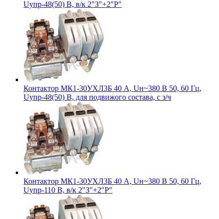
Uупр-48(50) В, в/к 2"З"+2"Р"
Контактор МК1-30УХЛ3Б 40 А, Uн~380 В 50, 60 Гц,
Uупр-48(50) В, для подвижого состава, с з/ч
Контактор МК1-30УХЛ3Б 40 А, Uн~380 В 50, 60 Гц,
Uупр-110 В, в/к 2"З"+2"Р"