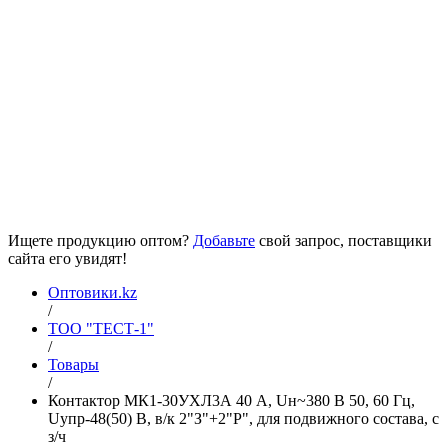
Ищете продукцию оптом?
Добавьте
свой запрос, поставщики
сайта его увидят!
Оптовики.kz
/
ТОО "ТЕСТ-1"
/
Товары
/
Контактор МК1-30УХЛ3А 40 А, Uн~380 В 50, 60 Гц,
Uупр-48(50) В, в/к 2"З"+2"Р", для подвижного состава, с
з/ч