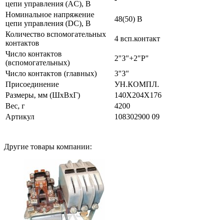
цепи управления (AC), В
Номинальное напряжение
48(50) В
цепи управления (DC), В
Количество вспомогательных
4 всп.контакт
контактов
Число контактов
2"З"+2"Р"
(вспомогательных)
Число контактов (главных)
3"З"
Присоединение
УН.КОМПЛ.
Размеры, мм (ШхВхГ)
140Х204Х176
Вес, г
4200
Артикул
108302900 09
Другие товары компании: