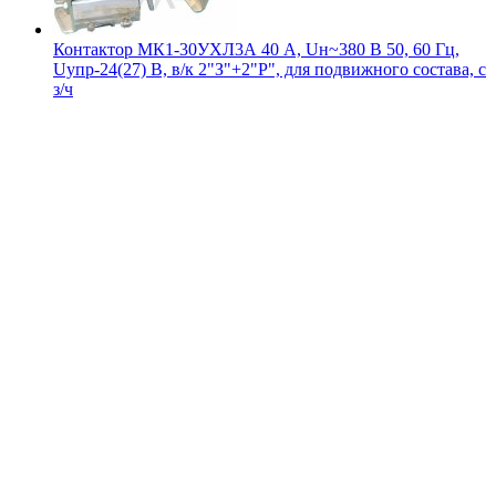
Контактор МК1-30УХЛ3А 40 А, Uн~380 В 50, 60 Гц,
Uупр-24(27) В, в/к 2"З"+2"Р", для подвижного состава, с
з/ч