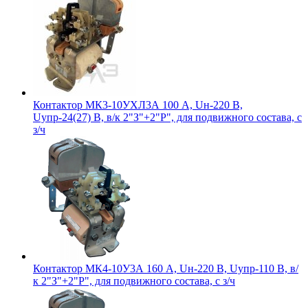
Контактор МК3-10УХЛ3А 100 А, Uн-220 В,
Uупр-24(27) В, в/к 2"З"+2"Р", для подвижного состава, с
з/ч
Контактор МК4-10У3А 160 А, Uн-220 В, Uупр-110 В, в/
к 2"З"+2"Р", для подвижного состава, с з/ч