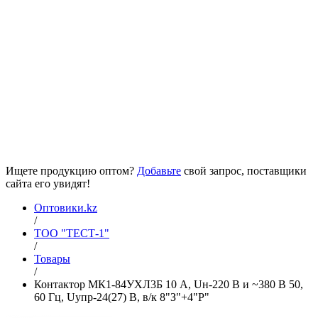
Ищете продукцию оптом?
Добавьте
свой запрос, поставщики
сайта его увидят!
Оптовики.kz
/
ТОО "ТЕСТ-1"
/
Товары
/
Контактор МК1-84УХЛ3Б 10 А, Uн-220 В и ~380 В 50,
60 Гц, Uупр-24(27) В, в/к 8"З"+4"Р"