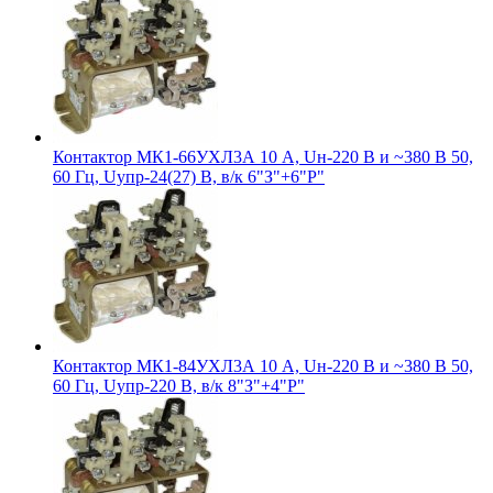
Контактор МК1-66УХЛ3А 10 А, Uн-220 В и ~380 В 50,
60 Гц, Uупр-24(27) В, в/к 6"З"+6"Р"
Контактор МК1-84УХЛ3А 10 А, Uн-220 В и ~380 В 50,
60 Гц, Uупр-220 В, в/к 8"З"+4"Р"