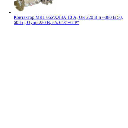
Контактор МК1-66УХЛ3А 10 А, Uн-220 В и ~380 В 50,
60 Гц, Uупр-220 В, в/к 6"З"+6"Р"