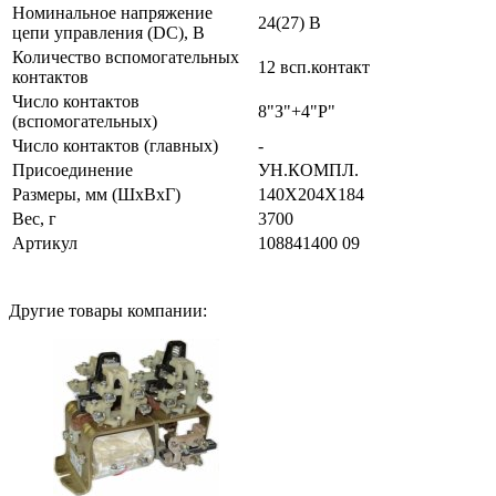
Номинальное напряжение
24(27) В
цепи управления (DC), В
Количество вспомогательных
12 всп.контакт
контактов
Число контактов
8"З"+4"Р"
(вспомогательных)
Число контактов (главных)
-
Присоединение
УН.КОМПЛ.
Размеры, мм (ШхВхГ)
140X204X184
Вес, г
3700
Артикул
108841400 09
Другие товары компании: