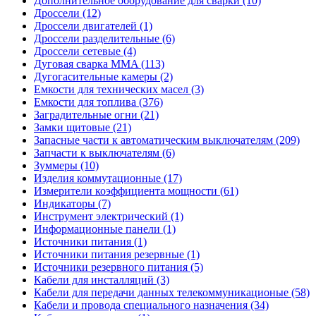
Дополнительное оборудование для сварки (10)
Дроссели (12)
Дроссели двигателей (1)
Дроссели разделительные (6)
Дроссели сетевые (4)
Дуговая сварка MMA (113)
Дугогасительные камеры (2)
Емкости для технических масел (3)
Емкости для топлива (376)
Заградительные огни (21)
Замки щитовые (21)
Запасные части к автоматическим выключателям (209)
Запчасти к выключателям (6)
Зуммеры (10)
Изделия коммутационные (17)
Измерители коэффициента мощности (61)
Индикаторы (7)
Инструмент электрический (1)
Информационные панели (1)
Источники питания (1)
Источники питания резервные (1)
Источники резервного питания (5)
Кабели для инсталляций (3)
Кабели для передачи данных телекоммуникационые (58)
Кабели и провода специального назначения (34)