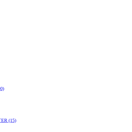
0)
ER (15)