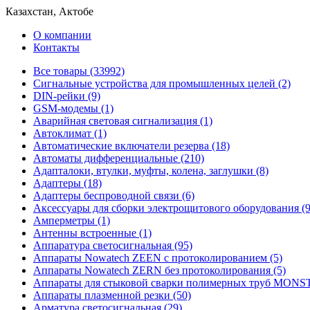
Казахстан, Актобе
О компании
Контакты
Все товары (33992)
Cигнальные устройства для промышленных целей (2)
DIN-рейки (9)
GSM-модемы (1)
Аварийная световая сигнализация (1)
Автоклимат (1)
Автоматические включатели резерва (18)
Автоматы дифференциальные (210)
Адапталоки, втулки, муфты, колена, заглушки (8)
Адаптеры (18)
Адаптеры беспроводной связи (6)
Аксессуары для сборки электрощитового оборудования (9
Амперметры (1)
Антенны встроенные (1)
Аппаратура светосигнальная (95)
Аппараты Nowatech ZEEN c протоколированием (5)
Аппараты Nowatech ZERN без протоколирования (5)
Аппараты для стыковой сварки полимерных труб MONST
Аппараты плазменной резки (50)
Арматура светосигнальная (29)