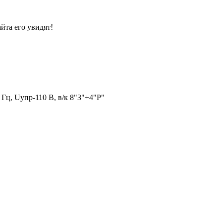
йта его увидят!
Гц, Uупр-110 В, в/к 8"З"+4"Р"