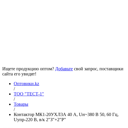
Ищете продукцию оптом?
Добавьте
свой запрос, поставщики
сайта его увидят!
Оптовики.kz
/
ТОО "ТЕСТ-1"
/
Товары
/
Контактор МК1-20УХЛ3А 40 А, Uн~380 В 50, 60 Гц,
Uупр-220 В, в/к 2"З"+2"Р"