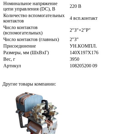
Номинальное напряжение
220 В
цепи управления (DC), В
Количество вспомогательных
4 всп.контакт
контактов
Число контактов
2"З"+2"Р"
(вспомогательных)
Число контактов (главных)
2"З"
Присоединение
УН.КОМПЛ.
Размеры, мм (ШхВхГ)
140Х197Х176
Вес, г
3950
Артикул
108205200 09
Другие товары компании: