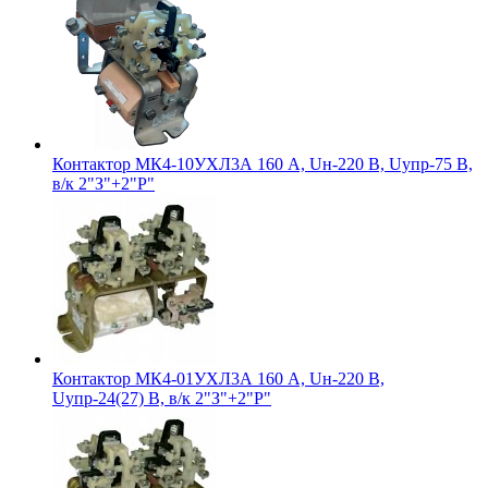
Контактор МК4-10УХЛ3А 160 А, Uн-220 В, Uупр-75 В,
в/к 2"З"+2"Р"
Контактор МК4-01УХЛ3А 160 А, Uн-220 В,
Uупр-24(27) В, в/к 2"З"+2"Р"