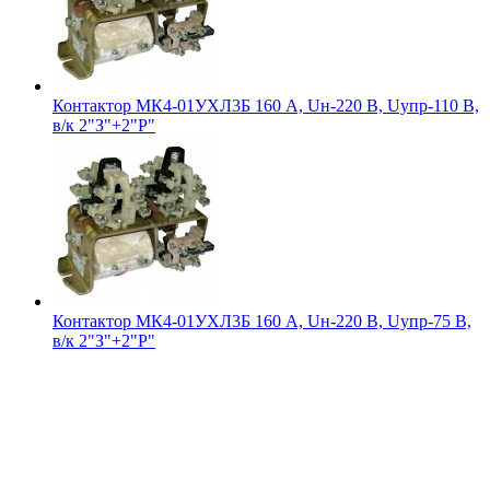
Контактор МК4-01УХЛ3Б 160 А, Uн-220 В, Uупр-110 В,
в/к 2"З"+2"Р"
Контактор МК4-01УХЛ3Б 160 А, Uн-220 В, Uупр-75 В,
в/к 2"З"+2"Р"