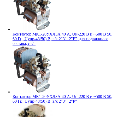
Контактор МК1-20УХЛ3А 40 А, Uн-220 В и ~500 В 50,
60 Гц, Uупр-48(50) В, в/к 2"З"+2"Р", для подвижного
состава, с з/ч
Контактор МК1-20УХЛ3А 40 А, Uн-220 В и ~500 В 50,
60 Гц, Uупр-48(50) В, в/к 2"З"+2"Р"