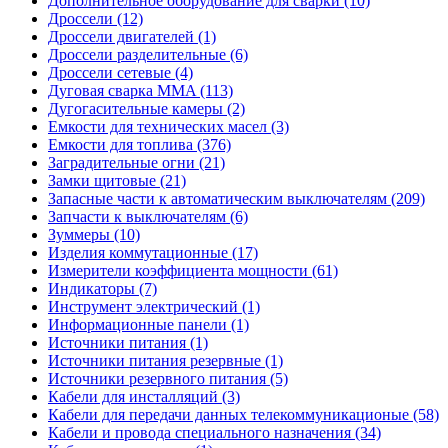
Дополнительное оборудование для сварки (10)
Дроссели (12)
Дроссели двигателей (1)
Дроссели разделительные (6)
Дроссели сетевые (4)
Дуговая сварка MMA (113)
Дугогасительные камеры (2)
Емкости для технических масел (3)
Емкости для топлива (376)
Заградительные огни (21)
Замки щитовые (21)
Запасные части к автоматическим выключателям (209)
Запчасти к выключателям (6)
Зуммеры (10)
Изделия коммутационные (17)
Измерители коэффициента мощности (61)
Индикаторы (7)
Инструмент электрический (1)
Информационные панели (1)
Источники питания (1)
Источники питания резервные (1)
Источники резервного питания (5)
Кабели для инсталляций (3)
Кабели для передачи данных телекоммуникационые (58)
Кабели и провода специального назначения (34)