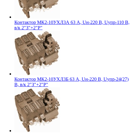
Контактор МК2-10УХЛ3А 63 А, Uн-220 В, Uупр-110 В,
в/к 2"З"+2"Р"
Контактор МК2-10УХЛ3Б 63 А, Uн-220 В, Uупр-24(27)
В, в/к 2"З"+2"Р"