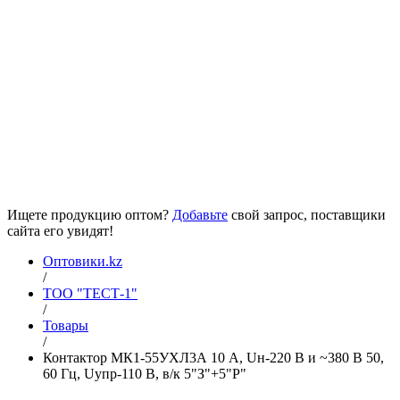
Ищете продукцию оптом?
Добавьте
свой запрос, поставщики
сайта его увидят!
Оптовики.kz
/
ТОО "ТЕСТ-1"
/
Товары
/
Контактор МК1-55УХЛ3А 10 А, Uн-220 В и ~380 В 50,
60 Гц, Uупр-110 В, в/к 5"З"+5"Р"