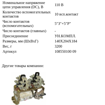
Номинальное напряжение
110 В
цепи управления (DC), В
Количество вспомогательных
10 всп.контакт
контактов
Число контактов
5"З"+5"Р"
(вспомогательных)
Число контактов (главных)
-
Присоединение
УН.КОМПЛ.
Размеры, мм (ШхВхГ)
140X204X184
Вес, г
3200
Артикул
108550100 09
Другие товары компании: