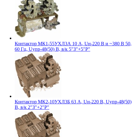
Контактор МК1-55УХЛ3А 10 А, Uн-220 В и ~380 В 50,
60 Гц, Uупр-48(50) В, в/к 5"З"+5"Р"
Контактор МК2-10УХЛ3Б 63 А, Uн-220 В, Uупр-48(50)
В, в/к 2"З"+2"Р"