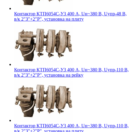
Контактор КТП6054С-У3 400 А, Uн~380 В, Uупр-48 В,
в/к 2"З"+2"Р", установка на плиту
Контактор КТП6054С-У3 400 А, Uн~380 В, Uупр-110 В,
в/к 2"З"+2"Р", установка на рейку
Контактор КТП6054С-У3 400 А, Uн~380 В, Uупр-110 В,
в/к 2"З"+2"Р", установка на плиту