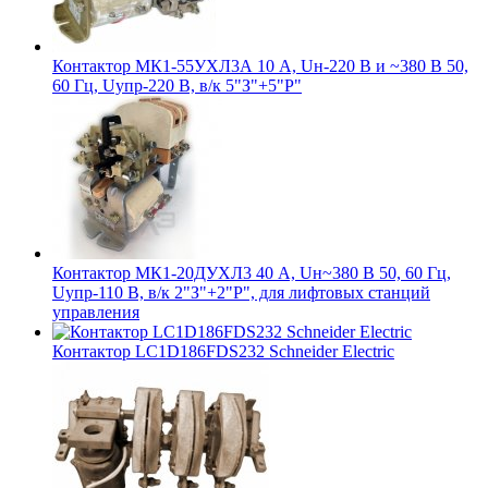
Контактор МК1-55УХЛ3А 10 А, Uн-220 В и ~380 В 50,
60 Гц, Uупр-220 В, в/к 5"З"+5"Р"
Контактор МК1-20ДУХЛ3 40 А, Uн~380 В 50, 60 Гц,
Uупр-110 В, в/к 2"З"+2"Р", для лифтовых станций
управления
Контактор LC1D186FDS232 Schneider Electric