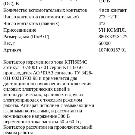
110 В
(DC), В
Количество вспомогательных контактов
4 всп.контакт
Число контактов (вспомогательных)
2"З"+2"Р"
Число контактов (главных)
4"З"
Присоединение
УН.КОМПЛ.
Размеры, мм (ШхВхГ)
880Х335Х275
Вес, г
66000
Артикул
107400157 01
Контактор переменного тока КТП6054С
артикул 107400157 01 серии КТП6050
производится АО ЧЭАЗ согласно ТУ 3426-
031-00213703-98 и применяется для
дистанционного включения и отключения
силовых электрических цепей в
металлургических, крановых и других
электроприводах с тяжелым режимом
работы. Аппарат исполнен c замыкающими
главными контактами, и рассчитан на
номинальное напряжение 380 В
переменного тока частоты 50 и 60 Гц.
Контактор рассчитан на продолжительный
режим работы