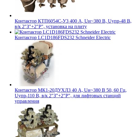
Контактор КТП6054С-У3 400 А, Uн~380 В, Uупр-48 В,
в/к 2"З"+2"Р", установка на плиту
Контактор LC1D186FDS232 Schneider Electric
Контактор МК1-20ДУХЛ3 40 А, Uн~380 В 50, 60 Гц,
Uупр-110 В, в/к 2"З"+2"Р", для лифтовых станций
управления