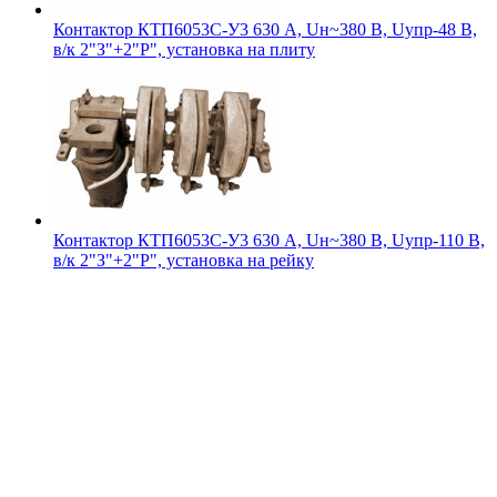
Контактор КТП6053С-У3 630 А, Uн~380 В, Uупр-48 В,
в/к 2"З"+2"Р", установка на плиту
Контактор КТП6053С-У3 630 А, Uн~380 В, Uупр-110 В,
в/к 2"З"+2"Р", установка на рейку