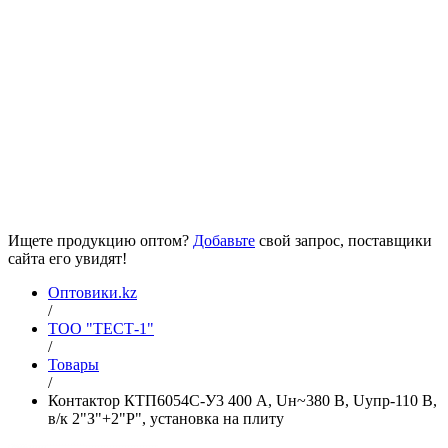
Ищете продукцию оптом?
Добавьте
свой запрос, поставщики
сайта его увидят!
Оптовики.kz
/
ТОО "ТЕСТ-1"
/
Товары
/
Контактор КТП6054С-У3 400 А, Uн~380 В, Uупр-110 В,
в/к 2"З"+2"Р", установка на плиту