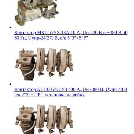
Контактор МК1-55УХЛ3А 10 А, Uн-220 В и ~380 В 50,
60 Гц, Uупр-24(27) В, в/к 5"З"+5"Р"
Контактор КТП6054С-У3 400 А, Uн~380 В, Uупр-48 В,
в/к 2"З"+2"Р", установка на рейку