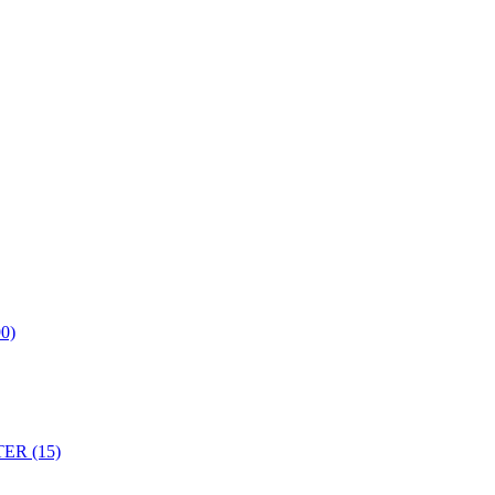
0)
ER (15)