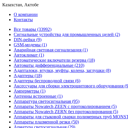
Казахстан, Актобе
О компании
Контакты
Все товары (33992)
Cигнальные устройства для промышленных целей (2)
DIN-рейки (9)
GSM-модемы (1)
Аварийная световая сигнализация (1)
Автоклимат (1)
Автоматические включатели резерва (18)
Автоматы дифференциальные (210)
Адапталоки, втулки, муфты, колена, заглушки (8)
Адаптеры (18)
Адаптеры беспроводной связи (6)
Аксессуары для сборки электрощитового оборудования (9
Амперметры (1)
Антенны встроенные (1)
Аппаратура светосигнальная (95)
Аппараты Nowatech ZEEN c протоколированием (5)
Аппараты Nowatech ZERN без протоколирования (5)
Аппараты для стыковой сварки полимерных труб MONST
Аппараты плазменной резки (50)
Арматура светосигнальная (29)