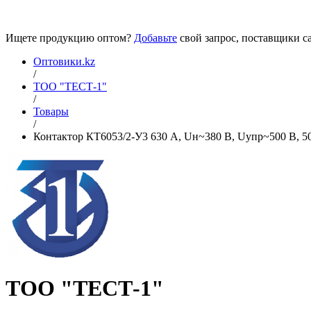
Ищете продукцию оптом?
Добавьте
свой запрос, поставщики са
Оптовики.kz
/
ТОО "ТЕСТ-1"
/
Товары
/
Контактор КТ6053/2-У3 630 А, Uн~380 В, Uупр~500 В, 50 
ТОО "ТЕСТ-1"