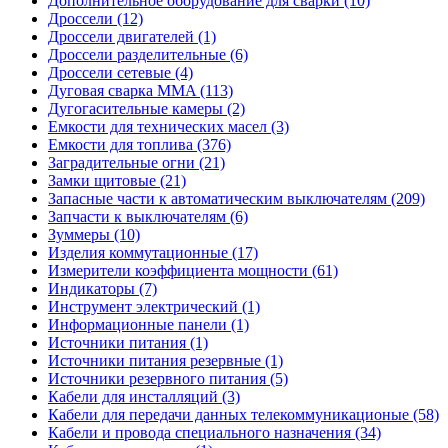
Дополнительное оборудование для сварки (10)
Дроссели (12)
Дроссели двигателей (1)
Дроссели разделительные (6)
Дроссели сетевые (4)
Дуговая сварка MMA (113)
Дугогасительные камеры (2)
Емкости для технических масел (3)
Емкости для топлива (376)
Заградительные огни (21)
Замки щитовые (21)
Запасные части к автоматическим выключателям (209)
Запчасти к выключателям (6)
Зуммеры (10)
Изделия коммутационные (17)
Измерители коэффициента мощности (61)
Индикаторы (7)
Инструмент электрический (1)
Информационные панели (1)
Источники питания (1)
Источники питания резервные (1)
Источники резервного питания (5)
Кабели для инсталляций (3)
Кабели для передачи данных телекоммуникационые (58)
Кабели и провода специального назначения (34)