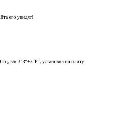
йта его увидят!
Гц, в/к 3"З"+3"Р", установка на плиту