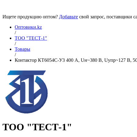
Ищете продукцию оптом?
Добавьте
свой запрос, поставщики са
Оптовики.kz
/
ТОО "ТЕСТ-1"
/
Товары
/
Контактор КТ6054С-У3 400 А, Uн~380 В, Uупр~127 В, 50 
ТОО "ТЕСТ-1"