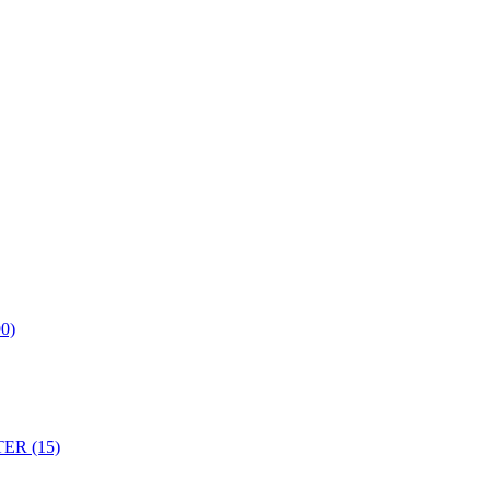
0)
ER (15)