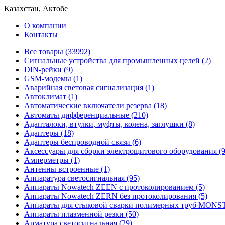
Казахстан, Актобе
О компании
Контакты
Все товары (33992)
Cигнальные устройства для промышленных целей (2)
DIN-рейки (9)
GSM-модемы (1)
Аварийная световая сигнализация (1)
Автоклимат (1)
Автоматические включатели резерва (18)
Автоматы дифференциальные (210)
Адапталоки, втулки, муфты, колена, заглушки (8)
Адаптеры (18)
Адаптеры беспроводной связи (6)
Аксессуары для сборки электрощитового оборудования (9
Амперметры (1)
Антенны встроенные (1)
Аппаратура светосигнальная (95)
Аппараты Nowatech ZEEN c протоколированием (5)
Аппараты Nowatech ZERN без протоколирования (5)
Аппараты для стыковой сварки полимерных труб MONST
Аппараты плазменной резки (50)
Арматура светосигнальная (29)