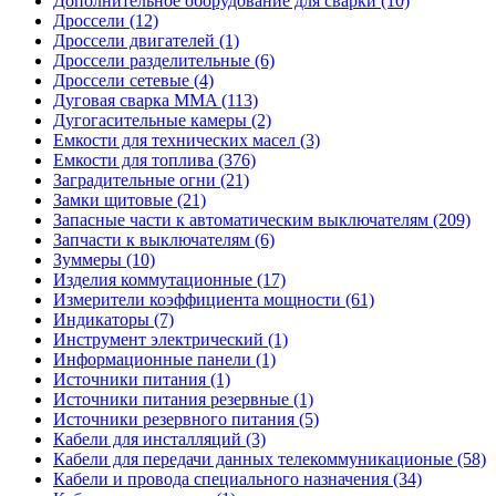
Дополнительное оборудование для сварки (10)
Дроссели (12)
Дроссели двигателей (1)
Дроссели разделительные (6)
Дроссели сетевые (4)
Дуговая сварка MMA (113)
Дугогасительные камеры (2)
Емкости для технических масел (3)
Емкости для топлива (376)
Заградительные огни (21)
Замки щитовые (21)
Запасные части к автоматическим выключателям (209)
Запчасти к выключателям (6)
Зуммеры (10)
Изделия коммутационные (17)
Измерители коэффициента мощности (61)
Индикаторы (7)
Инструмент электрический (1)
Информационные панели (1)
Источники питания (1)
Источники питания резервные (1)
Источники резервного питания (5)
Кабели для инсталляций (3)
Кабели для передачи данных телекоммуникационые (58)
Кабели и провода специального назначения (34)