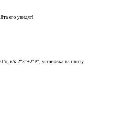
йта его увидят!
Гц, в/к 2"З"+2"Р", установка на плиту