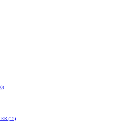
0)
ER (15)