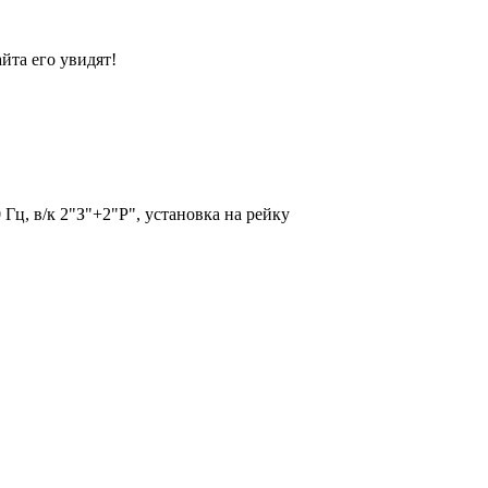
йта его увидят!
ц, в/к 2"З"+2"Р", установка на рейку