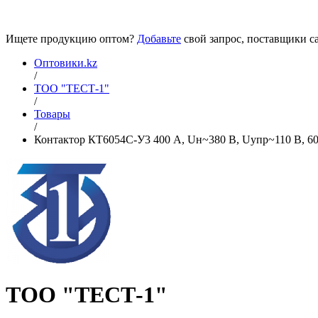
Ищете продукцию оптом?
Добавьте
свой запрос, поставщики са
Оптовики.kz
/
ТОО "ТЕСТ-1"
/
Товары
/
Контактор КТ6054С-У3 400 А, Uн~380 В, Uупр~110 В, 60 Г
ТОО "ТЕСТ-1"