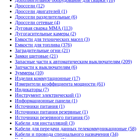
Дополнительное оборудование для сварки (10)
Дроссели (12)
Дроссели двигателей (1)
Дроссели разделительные (6)
Дроссели сетевые (4)
Дуговая сварка MMA (113)
Дугогасительные камеры (2)
Емкости для технических масел (3)
Емкости для топлива (376)
Заградительные огни (21)
Замки щитовые (21)
Запасные части к автоматическим выключателям (209)
Запчасти к выключателям (6)
Зуммеры (10)
Изделия коммутационные (17)
Измерители коэффициента мощности (61)
Индикаторы (7)
Инструмент электрический (1)
Информационные панели (1)
Источники питания (1)
Источники питания резервные (1)
Источники резервного питания (5)
Кабели для инсталляций (3)
Кабели для передачи данных телекоммуникационые (58)
Кабели и провода специального назначения (34)