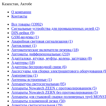
Казахстан, Актобе
О компании
Контакты
Все товары (33992)
Cигнальные устройства для промышленных целей (2)
DIN-рейки (9)
GSM-модемы (1)
Аварийная световая сигнализация (1)
Автоклимат (1)
Автоматические включатели резерва (18)
Автоматы дифференциальные (210)
Адапталоки, втулки, муфты, колена, заглушки (8)
Адаптеры (18)
Адаптеры беспроводной связи (6)
Аксессуары для сборки электрощитового оборудования (9
Амперметры (1)
Антенны встроенные (1)
Аппаратура светосигнальная (95)
Аппараты Nowatech ZEEN c протоколированием (5)
Аппараты Nowatech ZERN без протоколирования (5)
Аппараты для стыковой сварки полимерных труб MONST
Аппараты плазменной резки (50)
Арматура светосигнальная (29)