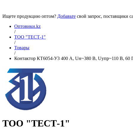
Ищете продукцию оптом?
Добавьте
свой запрос, поставщики са
Оптовики.kz
/
ТОО "ТЕСТ-1"
/
Товары
/
Контактор КТ6054-У3 400 А, Uн~380 В, Uупр~110 В, 60 Гц
ТОО "ТЕСТ-1"