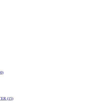
0)
ER (15)