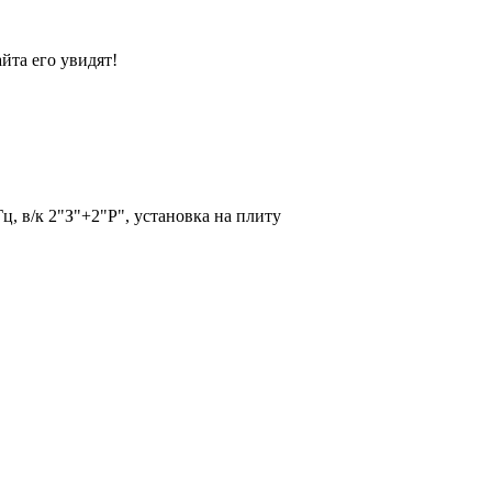
йта его увидят!
, в/к 2"З"+2"Р", установка на плиту