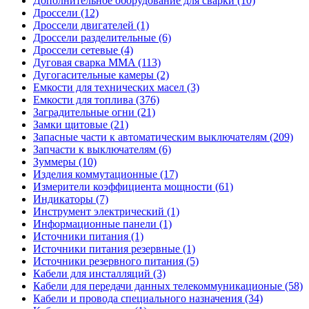
Дополнительное оборудование для сварки (10)
Дроссели (12)
Дроссели двигателей (1)
Дроссели разделительные (6)
Дроссели сетевые (4)
Дуговая сварка MMA (113)
Дугогасительные камеры (2)
Емкости для технических масел (3)
Емкости для топлива (376)
Заградительные огни (21)
Замки щитовые (21)
Запасные части к автоматическим выключателям (209)
Запчасти к выключателям (6)
Зуммеры (10)
Изделия коммутационные (17)
Измерители коэффициента мощности (61)
Индикаторы (7)
Инструмент электрический (1)
Информационные панели (1)
Источники питания (1)
Источники питания резервные (1)
Источники резервного питания (5)
Кабели для инсталляций (3)
Кабели для передачи данных телекоммуникационые (58)
Кабели и провода специального назначения (34)