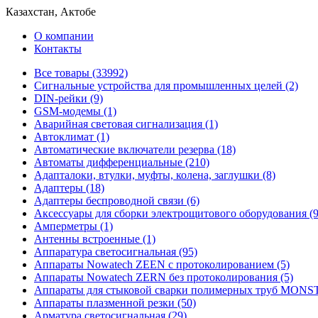
Казахстан, Актобе
О компании
Контакты
Все товары (33992)
Cигнальные устройства для промышленных целей (2)
DIN-рейки (9)
GSM-модемы (1)
Аварийная световая сигнализация (1)
Автоклимат (1)
Автоматические включатели резерва (18)
Автоматы дифференциальные (210)
Адапталоки, втулки, муфты, колена, заглушки (8)
Адаптеры (18)
Адаптеры беспроводной связи (6)
Аксессуары для сборки электрощитового оборудования (9
Амперметры (1)
Антенны встроенные (1)
Аппаратура светосигнальная (95)
Аппараты Nowatech ZEEN c протоколированием (5)
Аппараты Nowatech ZERN без протоколирования (5)
Аппараты для стыковой сварки полимерных труб MONST
Аппараты плазменной резки (50)
Арматура светосигнальная (29)