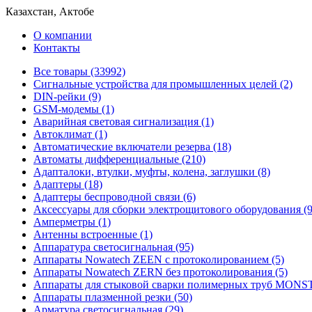
Казахстан, Актобе
О компании
Контакты
Все товары (33992)
Cигнальные устройства для промышленных целей (2)
DIN-рейки (9)
GSM-модемы (1)
Аварийная световая сигнализация (1)
Автоклимат (1)
Автоматические включатели резерва (18)
Автоматы дифференциальные (210)
Адапталоки, втулки, муфты, колена, заглушки (8)
Адаптеры (18)
Адаптеры беспроводной связи (6)
Аксессуары для сборки электрощитового оборудования (9
Амперметры (1)
Антенны встроенные (1)
Аппаратура светосигнальная (95)
Аппараты Nowatech ZEEN c протоколированием (5)
Аппараты Nowatech ZERN без протоколирования (5)
Аппараты для стыковой сварки полимерных труб MONST
Аппараты плазменной резки (50)
Арматура светосигнальная (29)