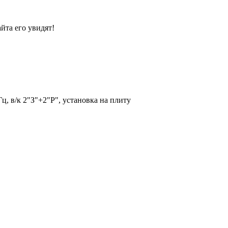
йта его увидят!
, в/к 2"З"+2"Р", установка на плиту