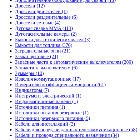
Дополнительное оборудование для сварки (10)
Дроссели (12)
Дроссели двигателей (1)
Дроссели разделительные (6)
Дроссели сетевые (4)
Дуговая сварка MMA (113)
Дугогасительные камеры (2)
Емкости для технических масел (3)
Емкости для топлива (376)
Заградительные огни (21)
Замки щитовые (21)
Запасные части к автоматическим выключателям (209)
Запчасти к выключателям (6)
Зуммеры (10)
Изделия коммутационные (17)
Измерители коэффициента мощности (61)
Индикаторы (7)
Инструмент электрический (1)
Информационные панели (1)
Источники питания (1)
Источники питания резервные (1)
Источники резервного питания (5)
Кабели для инсталляций (3)
Кабели для передачи данных телекоммуникационые (58)
Кабели и провода специального назначения (34)