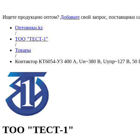
Ищете продукцию оптом?
Добавьте
свой запрос, поставщики са
Оптовики.kz
/
ТОО "ТЕСТ-1"
/
Товары
/
Контактор КТ6054-У3 400 А, Uн~380 В, Uупр~127 В, 50 Гц
ТОО "ТЕСТ-1"