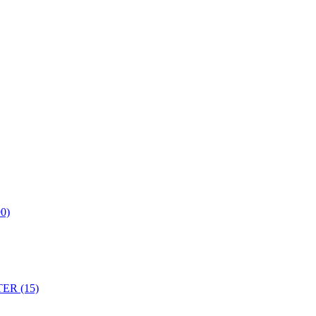
0)
ER (15)