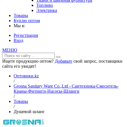
Ткани и швейная фурнитура
Топливо
Электрика
Товары
Куплю оптом
Мы в:
Регистрация
Вход
МЕНЮ
Ищете продукцию оптом?
Добавьте
свой запрос, поставщики
сайта его увидят!
Оптовики.kz
/
Grosna Sanitary Ware Co.,Ltd - Сантехника-Смеситель-
Краны-Фитинги-Насосы-Шланги
/
Товары
/
Душевой шланг