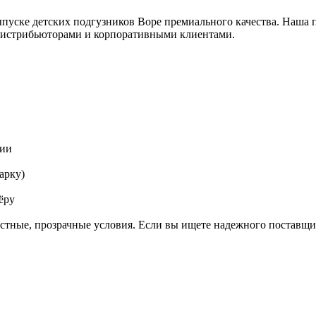
уске детских подгузников Bope премиального качества. Наша п
 дистрибьюторами и корпоративными клиентами.
тии
арку)
ёру
стные, прозрачные условия. Если вы ищете надежного поставщи