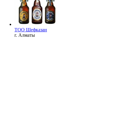
ТОО Шефказан
г. Алматы