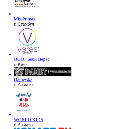
MissPrimax
г. Стамбул
ООО "Беби Верес"
г. Киев
Damey.kz
г. Алматы
WORLD KIDS
г. Алматы