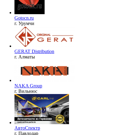
Gotocn.ru
г. Урумчи
GERAT Distribution
г. Алматы
NAKA Group
г. Вильнюс
АвтоCпектр
г. Павлодар