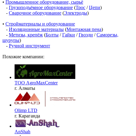
•
Промышленное оборудование, сырьё
-
Грузоподъёмное оборудование
(
Трос
/
Цепи
)
-
Сварочное оборудование
(
Электроды
)
•
Стройматериалы и оборудование
-
Изоляционные материалы
(
Монтажная пена
)
-
Метизы, крепёж
(
Болты
/
Гайки
/
Гвозди
/
Саморезы,
шурупы
)
-
Ручной инструмент
Похожие компании:
ТОО AgroMaxCenter
г. Алматы
Olimp LTD
г. Караганда
AnShah