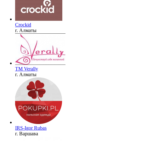
Crockid
г. Алматы
TM Verally
г. Алматы
IRS-Igor Rubas
г. Варшава