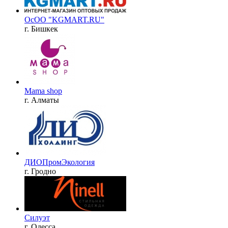
ОсОО "KGMART.RU"
г. Бишкек
Mama shop
г. Алматы
ДИОПромЭкология
г. Гродно
Силуэт
г. Одесса