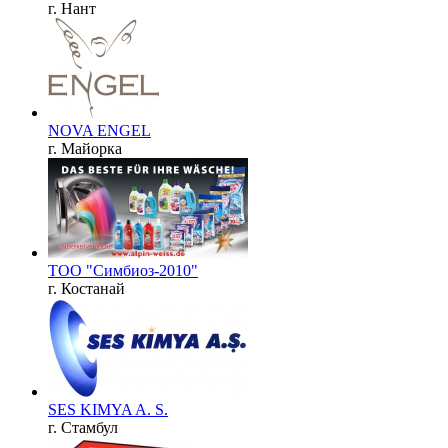
г. Нант
NOVA ENGEL
г. Майорка
ТОО "Симбиоз-2010"
г. Костанай
SES KIMYA A. S.
г. Стамбул