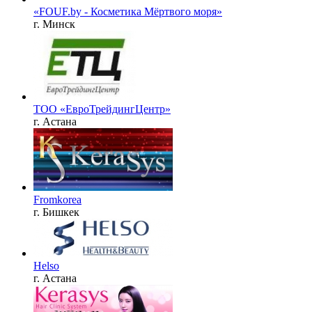
«FOUF.by - Косметика Мёртвого моря»
г. Минск
ТОО «ЕвроТрейдингЦентр»
г. Астана
Fromkorea
г. Бишкек
Helso
г. Астана