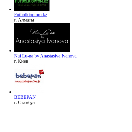
Futbolkioptom.kz
г. Алматы
Nai Lu-na by Anastasiya Ivanova
г. Киев
BEBEPAN
г. Стамбул