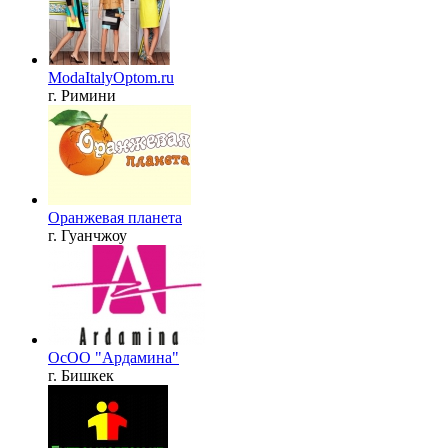
ModaItalyOptom.ru
г. Римини
Оранжевая планета
г. Гуанчжоу
ОсОО "Ардамина"
г. Бишкек