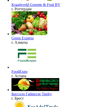
Kraaijeveld Groente & Fruit BV
г. Роттердам
Green Express
г. Алматы
FoodExpo
г. Астана
Биссоло Габриэле Трейд
г. Брест