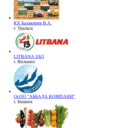
КХ Балакирев В.А.
г. Уральск
LITBANA ЗАО
г. Вильнюс
ОсОО "АББАДА КОМПАНИ"
г. Бишкек